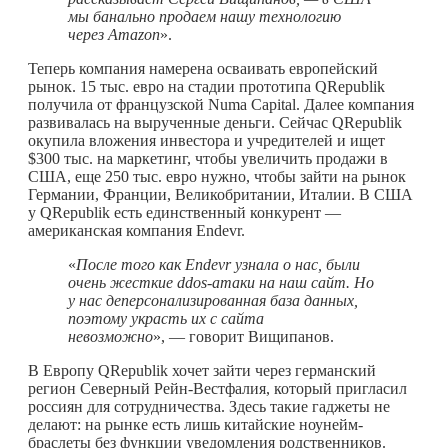
мы банально продаем нашу технологию
через
Amazon
».
Теперь компания намерена осваивать европейский
рынок. 15 тыс. евро на стадии прототипа QRepublik
получила от французской Numa Capital. Далее компания
развивалась на вырученные деньги. Сейчас QRepublik
окупила вложения инвестора и учредителей и ищет
$300 тыс. на маркетинг, чтобы увеличить продажи в
США, еще 250 тыс. евро нужно, чтобы зайти на рынок
Германии, Франции, Великобритании, Италии. В США
у QRepublik есть единственный конкурент —
американская компания Endevr.
«
После того как Endevr узнала о нас, были
очень жесткие
ddos-атаки на наш сайт. Но
у нас деперсонализированная база данных,
поэтому украсть их с сайта
невозможно
», — говорит Вищипанов.
В Европу QRepublik хочет зайти через германский
регион Северный Рейн-Вестфалия, который пригласил
россиян для сотрудничества. Здесь такие гаджеты не
делают: на рынке есть лишь китайские ноунейм-
браслеты без функции уведомления родственников.