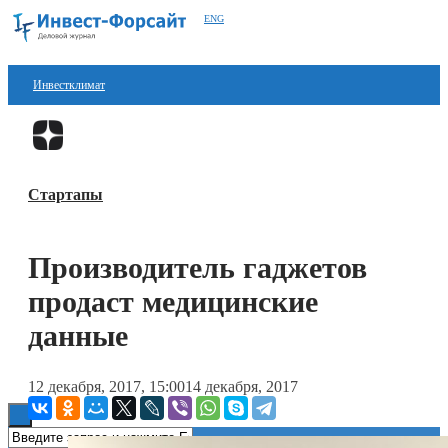
ENG
Инвестклимат
Финансы
Перейти в
Дзен
Инвестиции
Стартапы
Блокчейн
Стартапы
Производитель гаджетов
Технологии
продаст медицинские
ESG
данные
Книги
12 декабря, 2017, 15:00
14 декабря, 2017