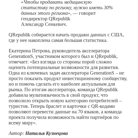
«
Чтобы продавать медицинскую
статистику по региону, нужно иметь 30%
данных этого региона
», — говорит
гендиректор QRepublik
Александр Сенкевич.
QRepublik собирается начать продажи данных с США,
где у нее накоплена самая большая статистика.
Екатерина Петрова, руководитель акселератора
GenerationS, участником которого был и QRepublik,
отмечает: «Без взгляда со стороны порой сложно
оценить потенциальные возможности для развития.
Одна из ключевых задач акселератора GenerationS – не
просто показать продукт инвестиционному сообществу,
но и помочь сделать его наиболее актуальным для
рынка. По итогам акселератора, команда QRepublik
добавила мультиязычность в свой продукт, что
позволило открыть новую категорию потребителей –
туристов. Теперь браслет и карточки с QR-кодами
позволяют перевести данные на 70 языков, а команда
проекта получила возможность найти партнёров по
всему миру».
Автор:
Наталья Кузнецова