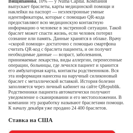
Вищипанова
, 10% — у Numa Capital. Компания
выпускает браслеты, карты медицинской помощи и
наклейки на паспорт — неэлектронные умные
идентификаторы, которые с помощью QR-кода
предоставляют всю медицинскую контактную
информацию о человеке в экстренной ситуации. Такой
браслет может спасти жизнь, если человек потерял
сознание или память. Данные хранятся в облаке. Врачу
«скорой помощи» достаточно с помощью смартфона
считать QR-код с браслета пациента, и он получит
необходимые данные — возраст, заболевания,
принимаемые лекарства, виды аллергии, перенесенные
операции, больницы, где лечился пациент и хранится
его амбулаторная карта, контакты родственников. Вся
эта информация нанесена на наручный силиконовый
браслет с металлической вставкой. История болезни
заполняется через личный кабинет на сайте QRepublik.
Родственники пациента автоматически получают
уведомление о сканировании и его местоположении. В
компании эту разработку называют браслетами помощи.
К началу декабря уже продано 24 400 браслетов.
Ставка на США