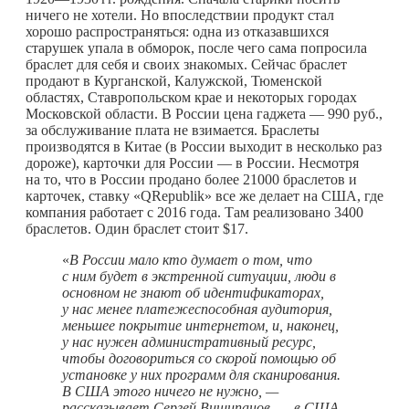
ничего не хотели. Но впоследствии продукт стал
хорошо распространяться: одна из отказавшихся
старушек упала в обморок, после чего сама попросила
браслет для себя и своих знакомых. Сейчас браслет
продают в Курганской, Калужской, Тюменской
областях, Ставропольском крае и некоторых городах
Московской области. В России цена гаджета — 990 руб.,
за обслуживание плата не взимается. Браслеты
производятся в Китае (в России выходит в несколько раз
дороже), карточки для России — в России. Несмотря
на то, что в России продано более 21000 браслетов и
карточек, ставку «QRepublik» все же делает на США, где
компания работает с 2016 года. Там реализовано 3400
браслетов. Один браслет стоит $17.
«
В России мало кто думает о том, что
с ним будет в экстренной ситуации, люди в
основном не знают об идентификаторах,
у нас менее платежеспособная аудитория,
меньшее покрытие интернетом, и, наконец,
у нас нужен административный ресурс,
чтобы договориться со скорой помощью об
установке у них программ для сканирования.
В США этого ничего не нужно, —
рассказывает Сергей Вищипанов, — в США