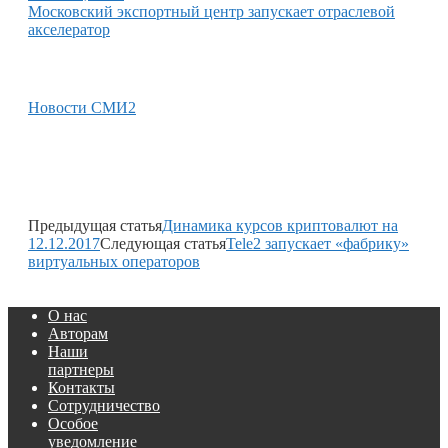
Московский экспортный центр запускает отраслевой
акселератор
Новости СМИ2
Предыдущая статья
Динамика курсов криптовалют на
12.12.2017
Следующая статья
Tele2 запускает «фабрику»
виртуальных операторов
О нас
Авторам
Наши
партнеры
Контакты
Сотрудничество
Особое
уведомление