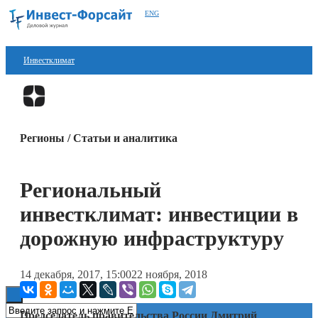
ENG
Инвестклимат
Финансы
Перейти в
Дзен
Инвестиции
Регионы / Статьи и аналитика
Блокчейн
Стартапы
Региональный
Технологии
инвестклимат: инвестиции в
ESG
дорожную инфраструктуру
Книги
14 декабря, 2017, 15:00
22 ноября, 2018
Председатель правительства России Дмитрий