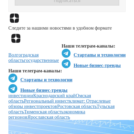
Перейти в
Дзен
Следите за нашими новостями в удобном формате
Перейти в
Дзен
Наши телеграм-каналы:
Волгоградская
Стартапы и технологии
область
государственные
Новые бизнес-тренды
Наши телеграм-каналы:
Стартапы и технологии
Новые бизнес-тренды
инвестиции
Краснодарский край
Омская
область
Региональный инвестклимат: Отраслевые
обзоры инвестпроектов
Ростовская область
Тульская
область
Тюменская область
экономика
регионов
Ярославская область