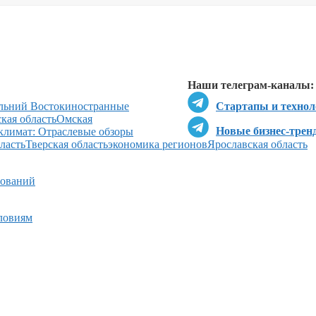
Перейти в
Перейти в
Д
Наши телеграм-каналы:
льний Восток
иностранные
Стартапы и технол
кая область
Омская
Новые бизнес-трен
климат: Отраслевые обзоры
ласть
Тверская область
экономика регионов
Ярославская область
зований
словиям