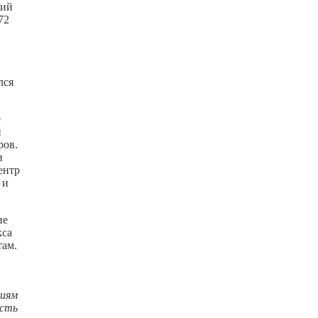
ний
72
лся
е
н
ров.
и
ентр
 и
ие
кса
там.
циям
есть