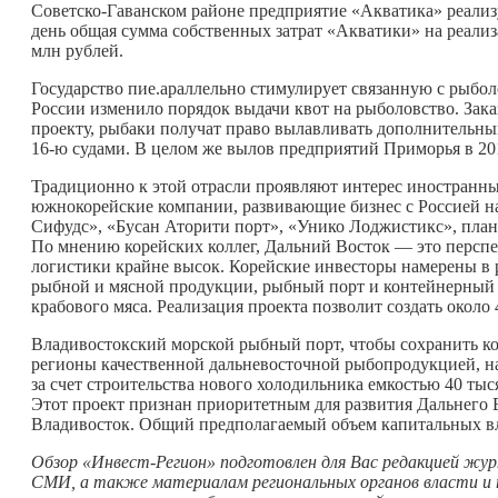
Советско-Гаванском районе предприятие «Акватика» реали
день общая сумма собственных затрат «Акватики» на реали
млн рублей.
Государство пие.араллельно стимулирует связанную с рыбол
России изменило порядок выдачи квот на рыболовство. Зака
проекту, рыбаки получат право вылавливать дополнительны
16-ю судами. В целом же вылов предприятий Приморья в 201
Традиционно к этой отрасли проявляют интерес иностранны
южнокорейские компании, развивающие бизнес с Россией на
Сифудс», «Бусан Аторити порт», «Унико Лоджистикс», план
По мнению корейских коллег, Дальний Восток — это перспе
логистики крайне высок. Корейские инвесторы намерены в р
рыбной и мясной продукции, рыбный порт и контейнерный т
крабового мяса. Реализация проекта позволит создать около 
Владивостокский морской рыбный порт, чтобы сохранить к
регионы качественной дальневосточной рыбопродукцией, н
за счет строительства нового холодильника емкостью 40 ты
Этот проект признан приоритетным для развития Дальнего 
Владивосток. Общий предполагаемый объем капитальных вло
Обзор «Инвест-Регион» подготовлен для Вас редакцией жу
СМИ, а также материалам региональных органов власти и т