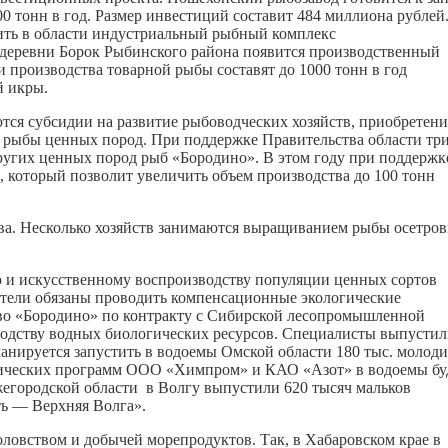
 тонн в год. Размер инвестиций составит 484 миллиона рублей
ить в области индустриальный рыбный комплекс
 деревни Борок Рыбинского района появится производственный
 производства товарной рыбы составят до 1000 тонн в год
й икры.
тся субсидии на развитие рыбоводческих хозяйств, приобретени
я рыбы ценных пород. При поддержке Правительства области тр
других ценных пород рыб «Бородино». В этом году при поддержк
 который позволит увеличить объем производства до 100 тонн
ва. Несколько хозяйств занимаются выращиванием рыбы осетро
ию и искусственному воспроизводству популяции ценных сортов
атели обязаны проводить компенсационные экологические
тво «Бородино» по контракту с Сибирской лесопромышленной
одству водных биологических ресурсов. Специалисты выпустил
ланируется запустить в водоемы Омской области 180 тыс. молоди
огических программ ООО «Химпром» и КАО «Азот» в водоемы бу
егородской области в Волгу выпустили 620 тысяч мальков
ь — Верхняя Волга».
ловством и добычей морепродуктов. Так, в Хабаровском крае в