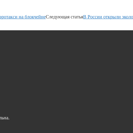
аэротакси на блокчейне
Следующая статья
В России открыли экол
льна.