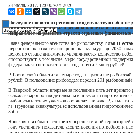
24 июля, 2017, 12:00
6 мая, 2026
Книги
Последние новости из регионов свидетельствуют об инте
комплексу. Федеральные и региональные власти оказыва
направляют на развитие отрасли серьезные финансовые 
Глава федерального агентства по рыболовству
Илья Шеста
перспективах развития товарной аквакультуры до 2030 года
целом по стране динамично увеличивается количество неб
способствуют, в том числе, меры государственной поддержк
федеральная, составляет за два года почти 2 млрд рублей.
В Ростовской области за четыре года на развитие рыбохозя
рублей. В пользование рыбоводам передан 291 рыбоводный 
В Тверской области впервые за последние пять лет принято 
сельхозтоваропроизводителям на капремонт гидротехническ
рыбопромысловых участков составляет порядка 2,2 тыс. га. 
га. Прудовая аквакультура (с использованием гидротехниче
856 га.
Ярославская область считается перспективной территорией д
году увеличить показатель удовлетворения потребности насе
по направлению товарного рыбоводства реализуются три ин