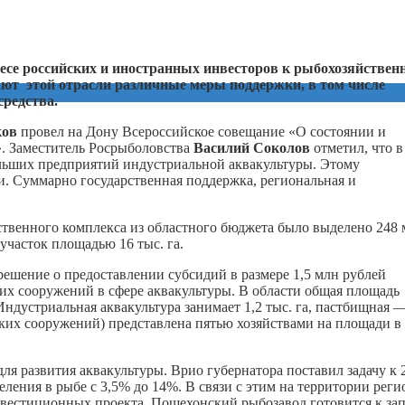
ресе российских и иностранных инвесторов к рыбохозяйствен
ют этой отрасли различные меры поддержки, в том числе
средства.
ков
провел на Дону Всероссийское совещание «О состоянии и
». Заместитель Росрыболовства
Василий Соколов
отметил, что в
ольших предприятий индустриальной аквакультуры. Этому
и. Суммарно государственная поддержка, региональная и
йственного комплекса из областного бюджета было выделено 248
участок площадью 16 тыс. га.
решение о предоставлении субсидий в размере 1,5 млн рублей
их сооружений в сфере аквакультуры. В области общая площадь
Индустриальная аквакультура занимает 1,2 тыс. га, пастбищная 
ских сооружений) представлена пятью хозяйствами на площади в
ля развития аквакультуры. Врио губернатора поставил задачу к 
ления в рыбе с 3,5% до 14%. В связи с этим на территории реги
вестиционных проекта. Пошехонский рыбозавод готовится к за