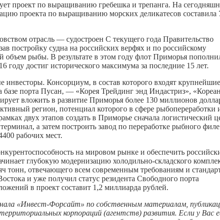
зует проект по выращиванию гребешка и трепанга. На сегодняш
зацию проекта по выращиванию морских деликатесов составила 
овством отрасль — судостроен С текущего года Правительство
зав постройку судна на российских верфях и по российскому
й объем рыбы. В результате в этом году флот Приморья пополни
6 году достиг исторического максимума за последние 15 лет.
е инвесторы. Консорциум, в состав которого входят крупнейши
 базе порта Пусан, — «Корея Трейдинг энд Индастриз», «Кореа
ирует вложить в развитие Приморья более 130 миллионов долла
ктивный регион, потенциал которого в сфере рыбопереработки 
амках двух этапов создать в Приморье сначала логистический ц
ерминал, а затем построить завод по переработке рыбного филе
4400 рабочих мест.
онкурентоспособность на мировом рынке и обеспечить российск
ачинает глубокую модернизацию холодильно-складского компле
сяч тонн, отвечающего всем современным требованиям и стандар
Востока и уже получил статус резидента Свободного порта
жений в проект составит 1,2 миллиарда рублей.
рнала «Инвест-Форсайт» по собственным материалам, публика
ерриториальных корпораций (агентств) развития. Если у Вас 