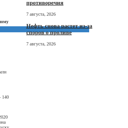
противоречия
7 августа, 2026
ному
Нефть снова растет из-за
споров о проливе
7 августа, 2026
 млн
— 140
2020
она
пуску