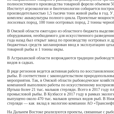
полносистемного производства товарной форели объемом 500
Институт агроэкологии и биотехнологии собирается постро
производительностью 1,5 тысячи тонн живой рыбы в год. У
комплекс аквакультуры полного цикла. Проектные мощности
лососевых пород, 100 тонн осетровых пород, 2 тонны черно
В Омской области ежегодно из областного бюджета выделяю
оборудования, необходимого для искусственного разведени
года назад был открыт завод по производству осетровых и 
бюджетных средств запланирован ввод в эксплуатацию цеха,
товарной рыбы и 1 тонны икры.
В Астраханской области возрождаются традиции рыбоводст
видов в садках.
В ряде регионов ведется активная работа по восстановлен
рыбы. В соответствии с законодательством природопользов
мероприятия. Так, в Омской области рыбоводческое хозяйс
компанией выполняло работы по искусственному воспроизв
Иртыш более 21 тыс. мальков стерляди. Всего в 2017 году п
промысловой рыбы. В Кузбассе в 2017 году в рамках экол
выпущено около 470 тыс. мальков ценных видов рыб. В Ниж
стерляди — как вклад в экологию компании АО «Транснефт
На Дальнем Востоке реализуются проекты, связанные с рыбо