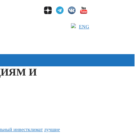
ENG
ЦИЯМ И
льный инвестклимат
лучшие