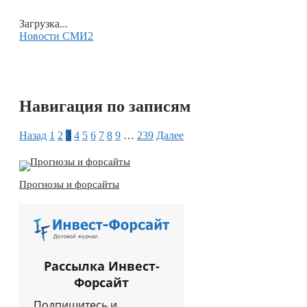
Загрузка...
Новости СМИ2
Навигация по записям
Назад
1
2
3
4
5
6
7
8
9
…
239
Далее
Прогнозы и форсайты
Рассылка Инвест-
Форсайт
Подпишитесь и