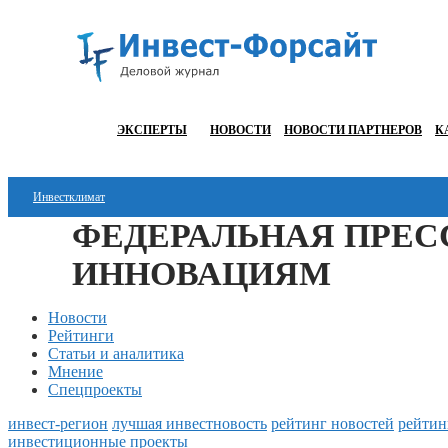
ЭКСПЕРТЫ
НОВОСТИ
НОВОСТИ ПАРТНЕРОВ
К
Инвестклимат
ФЕДЕРАЛЬНАЯ ПРЕС
Финансы
ИННОВАЦИЯМ
Инвестиции
Новости
Блокчейн
Рейтинги
Статьи и аналитика
Стартапы
Мнение
Спецпроекты
Технологии
инвест-регион
лучшая инвестновость
рейтинг новостей
рейтин
ESG
инвестиционные проекты