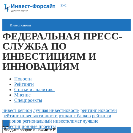
ENG
Инвестклимат
ФЕДЕРАЛЬНАЯ ПРЕСС-
Финансы
СЛУЖБА ПО
Инвестиции
ИНВЕСТИЦИЯМ И
Блокчейн
ИННОВАЦИЯМ
Стартапы
Новости
Рейтинги
Технологии
Статьи и аналитика
Мнение
ESG
Спецпроекты
Книги
инвест-регион
лучшая инвестновость
рейтинг новостей
рейтинг инвестактивности
рэнкинг банков
рейтинги
регионов
региональный инвестклимат
лучшие
инвестиционные проекты