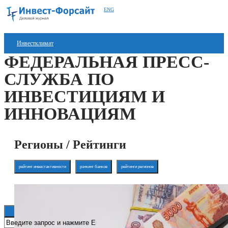
ENG
Инвестклимат
ФЕДЕРАЛЬНАЯ ПРЕСС-
Финансы
СЛУЖБА ПО
Инвестиции
ИНВЕСТИЦИЯМ И
Блокчейн
ИННОВАЦИЯМ
Стартапы
Регионы / Рейтинги
Технологии
ESG
рейтинг инвестактивности
рэнкинг банков
рейтинги регионов
Книги