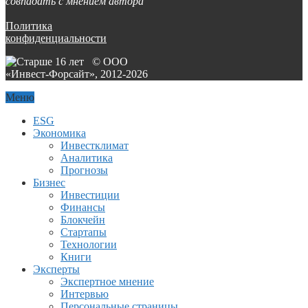
совпадать с мнением автора
Политика
конфиденциальности
© ООО
«Инвест-Форсайт», 2012-
2026
Меню
ESG
Экономика
Инвестклимат
Аналитика
Прогнозы
Бизнес
Инвестиции
Финансы
Блокчейн
Стартапы
Технологии
Книги
Эксперты
Экспертное мнение
Интервью
Персональные страницы