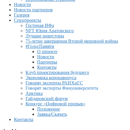
Новости
Новости партнеров
Галерея
Спецпроекты
Гостиная ИФа
NFT Юрия Аратовского
Лучшие инвесторы
75-летие завершения Второй мировоой войны
#ГолосПамяти
О проекте
Новости
Партнеры
Контакты
Клуб проектирования будущего
Экономика коронавируса
Говорят эксперты РАНХиГС
Говорят эксперты Финуниверситета
Арктика
Гайдаровский форум
Конкурс «Цифровой прорыв»
Положение
Заявка/Скачать
Контакты