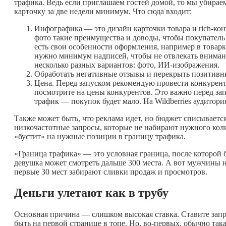
трафика. Ведь если приглашаем гостей домой, то мы убирае
карточку за две недели минимум. Что сюда входит:
Инфографика — это дизайн карточки товара и rich-кон
фото такие преимущества и доводы, чтобы покупатель с
есть свои особенности оформления, например в товарк
нужно минимум надписей, чтобы не отвлекать внимани
несколько разных вариантов: фото, ИИ-изображения.
Обработать негативные отзывы и перекрыть позитивн
Цена. Перед запуском рекомендую провести конкурен
посмотрите на цены конкурентов. Это важно перед запу
трафик — покупок будет мало. На Wildberries аудитори
Также может быть, что реклама идет, но бюджет списывается 
низкочастотные запросы, которые не набирают нужного коли
«бустит» на нужные позиции в границу трафика.
«Граница трафика» — это условная граница, после которой 
девушка может смотреть дальше 300 места. А вот мужчины н
первые 30 мест забирают сливки продаж и просмотров.
Деньги улетают как в трубу
Основная причина — слишком высокая ставка. Ставите запре
быть на первой странице в топе. Но, во-первых, обычно так