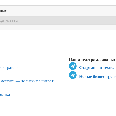
нных.
Перейти в
Перейти в
Д
Наши телеграм-каналы:
с-стратегия
Стартапы и технол
Новые бизнес-трен
местить — не значит выиграть
рынка