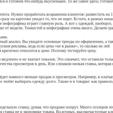
мся и готовим
что-нибудь
вкусненькое. То же самое здесь: готови
тента. Нужно проработать возражения клиентов: разместить на 1
разу на карточке увидел то, что он ищет. Кстати, в разных ниш
е инфографика играет главную роль. А вот с одеждой, наоборот,
е от модели. Тонкостей в инфографике очень много. Делаем сра
ыми.
тный анализ. Вы увидите основные тренды по оформлению, а та
ском рекламы, ведь если цена «не в рынке», то сколько не лей
я критично относится к цене. Поэтому тестируйте цену.
медленно и не хватает показов. Это означает, что оставили толь
чества просмотров в день. Или слишком низкая ставка, которая 
будет намного меньше продаж и просмотров. Например, в платья
е любят выбирать одежду долго. Также и в товарке: как правило
дельную ставку, думая, что продажи попрут. Много селлеров хо
ая ставка не в экономике товара. Во-вторых, высокочастотные кл