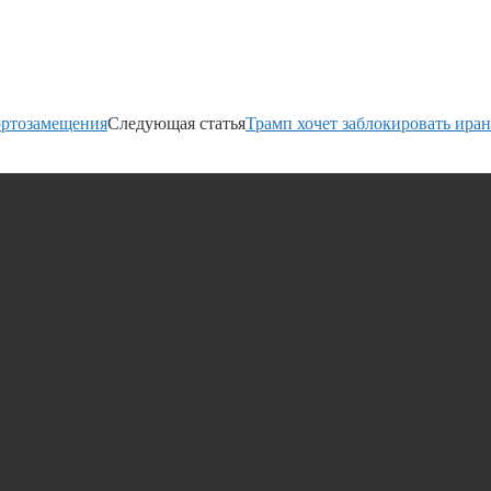
портозамещения
Следующая статья
Трамп хочет заблокировать ира