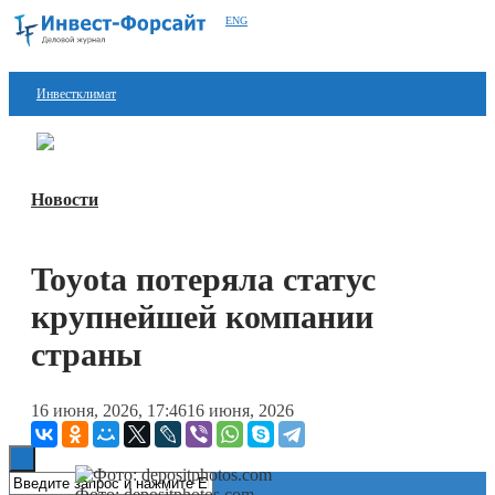
ENG
Инвестклимат
Финансы
Перейти в
Дзен
Инвестиции
Новости
Блокчейн
Toyota потеряла статус
Стартапы
крупнейшей компании
Технологии
страны
ESG
Книги
16 июня, 2026, 17:46
16 июня, 2026
Фото: depositphotos.com