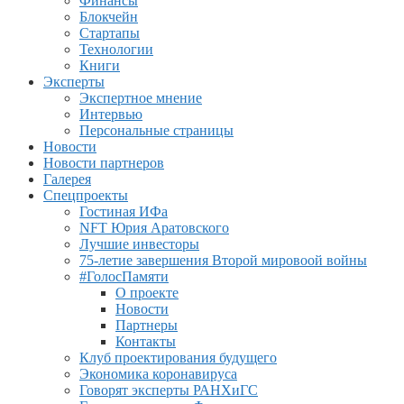
Финансы
Блокчейн
Стартапы
Технологии
Книги
Эксперты
Экспертное мнение
Интервью
Персональные страницы
Новости
Новости партнеров
Галерея
Спецпроекты
Гостиная ИФа
NFT Юрия Аратовского
Лучшие инвесторы
75-летие завершения Второй мировоой войны
#ГолосПамяти
О проекте
Новости
Партнеры
Контакты
Клуб проектирования будущего
Экономика коронавируса
Говорят эксперты РАНХиГС