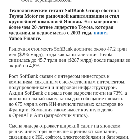
Технологический гигант SoftBank Group обогнал
Toyota Motor по рыночной капитализации и стал
крупнейшей компанией Японии. Это завершило
более чем 20-летнее лидерство Toyota, которая
удерживала первое место с 2003 года,
пишет
Yahoo Finance.
Рыночная стоимость SoftBank достигла около 47,2 трлн
иен ($296 млрд), тогда как капитализация Toyota
снизилась до 45,7 трлн иен ($287 млрд) после падения ее
акций на 4,8%.
Рост SoftBank связан с интересом инвесторов к
компаниям, связанным с искусственным интеллектом,
полупроводниками и цифровой инфраструктурой.
Акции SoftBank с начала года выросли почти на 73%, а
дополнительный импульс им дало обещание вложить
до €75 млрд в сеть ИИ-вычислительных кластеров во
Франции. Компания также имеет крупную долю
в OpenAI и Arm (разработчик чипов).
Смена лидера отражает широкий сдвиг на японском
рынке: инвесторы все выше оценивают компании,
связанные с ИИ, софтом, электромобилями и батареями,