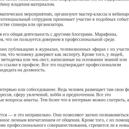
убину владения материалом.
матических мероприятиях, организуют мастер-классы и вебинар
о потенциальный сотрудник принимает участие в подобных собы
естве спикера или организатора.
я его общая деятельность с другими блогерами. Марафоны,
, что он пользуется доверием в профессиональной среде.
оих публикациях в журналах, телевизионных эфирах с их участ
м, что человеку доверяют как эксперту. Кроме того, у людей,
, методичка или чек-лист, написанные на основании знаний или
о ссылке в профиле. Все это подтверждает профессионализм
андидата на должность.
нтервью или собеседование. Ведь человек размещает там свои ф
ресов, сферу увлечений, хобби и предпочтения. Все это
ые вопросы анкеты. Тем более что в интервью можно схитрить, а
тся — и это неправильно. Они позволяют заочно познакомиться
женное личным впечатлением от общения. Кроме того, с их помо
сами профессионального совершенствования, стремится ли к нов