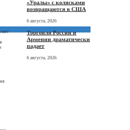
«Уралы» с колясками
возвращаются в США
6 августа, 2026
ляет
Торговля России и
Армении драматически
в
падает
в
6 августа, 2026
ния