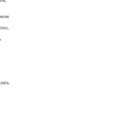
ем;
овом
тно,
ь
лять