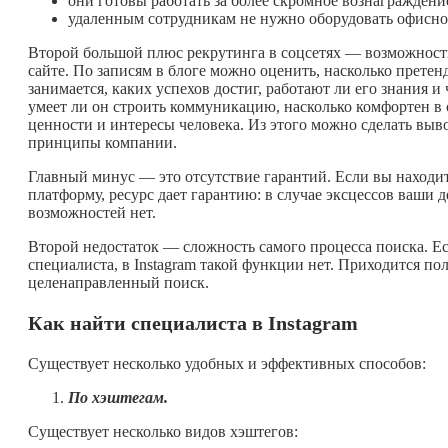
они готовы работать за более скромное вознаграждени
удаленным сотрудникам не нужно оборудовать офисное 
Второй большой плюс рекрутинга в соцсетях — возможность 
сайте. По записям в блоге можно оценить, насколько претен
занимается, каких успехов достиг, работают ли его знания 
умеет ли он строить коммуникацию, насколько комфортен в 
ценности и интересы человека. Из этого можно сделать выво
принципы компании.
Главный минус — это отсутствие гарантий. Если вы находит
платформу, ресурс дает гарантию: в случае эксцессов ваши 
возможностей нет.
Второй недостаток — сложность самого процесса поиска. Ес
специалиста, в Instagram такой функции нет. Приходится п
целенаправленный поиск.
Как найти специалиста в Instagram
Существует несколько удобных и эффективных способов:
По хэштегам.
Существует несколько видов хэштегов: