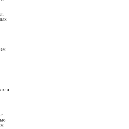
ы.
тиях
ием,
ото и
 с
щью
ым