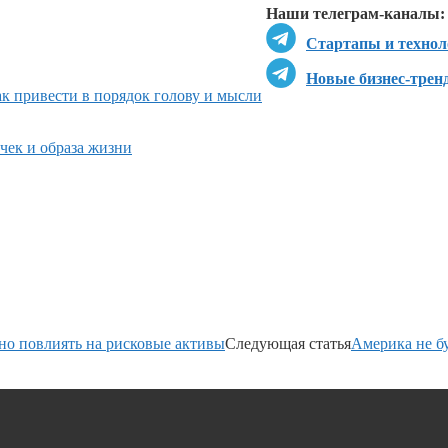
Наши телеграм-каналы:
Стартапы и технол
Новые бизнес-трен
ак привести в порядок голову и мысли
чек и образа жизни
о повлиять на рисковые активы
Следующая статья
Америка не б