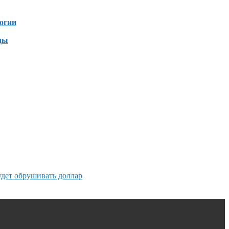
огии
ды
удет обрушивать доллар