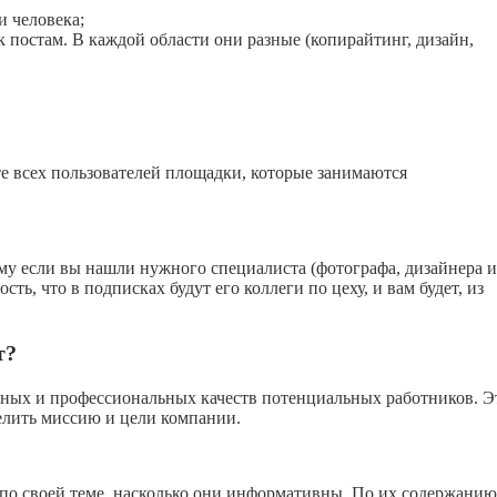
и человека;
 постам. В каждой области они разные (копирайтинг, дизайн,
е всех пользователей площадки, которые занимаются
му если вы нашли нужного специалиста (фотографа, дизайнера и
сть, что в подписках будут его коллеги по цеху, и вам будет, из
т?
ных и профессиональных качеств потенциальных работников. Э
делить миссию и цели компании.
 по своей теме, насколько они информативны. По их содержанию