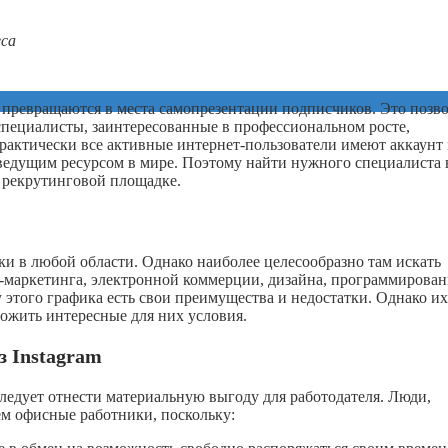
еса
превращаются в места самопрезентации подписчиков. Это позво
 специалисты, заинтересованные в профессиональном росте,
рактически все активные интернет-пользователи имеют аккаунт 
я ведущим ресурсом в мире. Поэтому найти нужного специалиста 
й рекрутинговой площадке.
и в любой области. Однако наиболее целесообразно там искать
l-маркетинга, электронной коммерции, дизайна, программирова
у этого графика есть свои преимущества и недостатки. Однако их
ожить интересные для них условия.
з Instagram
ледует отнести материальную выгоду для работодателя. Люди,
ем офисные работники, поскольку: