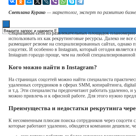
Книги
Светлана Курако
— маркетолог, эксперт по развитию бизн
Социальные сети из развлекательных площадок планомерно 
использовать их как рекрутинговые ресурсы. Далеко не все
размещают резюме на специализированных сайтах, однако п
соцсетях. И особенно в Instagram, который сегодня являетс
Instagram гораздо проще, чем на любой специализированно
Кого можно найти в
Instagram?
На страницах соцсетей можно найти специалиста практическ
удаленных сотрудников в сферах SMM, копирайтинга, digita
и т.д. Эти специалисты предпочитают работать удаленно, и 
можно привлечь и к офисной работе. Для этого нужно предл
Преимущества и недостатки рекрутинга чере
К несомненным плюсам поиска сотрудников через соцсети с
которые работают удаленно, обходятся компании дешевле, ч