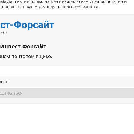
stagram вы не только найдете нужного вам специалиста, но и
 привлечет в вашу команду ценного сотрудника.
 Инвест-Форсайт
ашем почтовом ящике.
нных.
Перейти в
Перейти в
Д