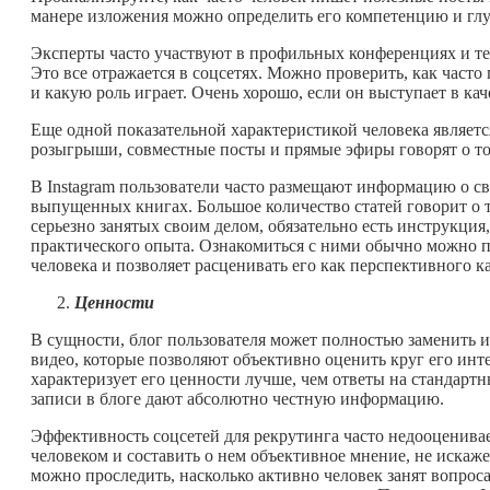
манере изложения можно определить его компетенцию и гл
Эксперты часто участвуют в профильных конференциях и те
Это все отражается в соцсетях. Можно проверить, как част
и какую роль играет. Очень хорошо, если он выступает в кач
Еще одной показательной характеристикой человека являетс
розыгрыши, совместные посты и прямые эфиры говорят о том
В Instagram пользователи часто размещают информацию о св
выпущенных книгах. Большое количество статей говорит о то
серьезно занятых своим делом, обязательно есть инструкция
практического опыта. Ознакомиться с ними обычно можно п
человека и позволяет расценивать его как перспективного к
Ценности
В сущности, блог пользователя может полностью заменить и
видео, которые позволяют объективно оценить круг его инте
характеризует его ценности лучше, чем ответы на стандартн
записи в блоге дают абсолютно честную информацию.
Эффективность соцсетей для рекрутинга часто недооценивае
человеком и составить о нем объективное мнение, не иска
можно проследить, насколько активно человек занят вопро