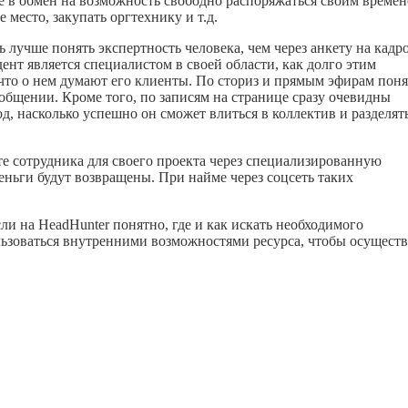
е в обмен на возможность свободно распоряжаться своим времен
место, закупать оргтехнику и т.д.
лучше понять экспертность человека, чем через анкету на кадр
дент является специалистом в своей области, как долго этим
и что о нем думают его клиенты. По сториз и прямым эфирам поня
общении. Кроме того, по записям на странице сразу очевидны
д, насколько успешно он сможет влиться в коллектив и разделят
е сотрудника для своего проекта через специализированную
деньги будут возвращены. При найме через соцсеть таких
ли на HeadHunter понятно, где и как искать необходимого
ользоваться внутренними возможностями ресурса, чтобы осуществ