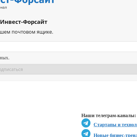
 Инвест-Форсайт
ашем почтовом ящике.
нных.
Перейти в
Перейти в
Д
Наши телеграм-каналы:
Стартапы и технол
Новые бизнес-трен