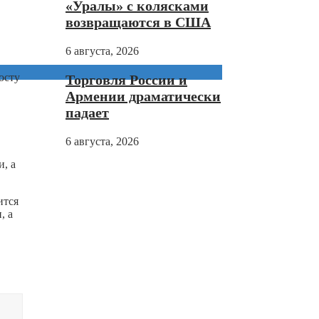
«Уралы» с колясками
возвращаются в США
6 августа, 2026
осту
Торговля России и
Армении драматически
падает
6 августа, 2026
, а
ится
, а