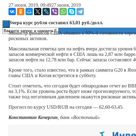
27 июня, 2019, 09:49
27 июня, 2019
Книги
Вчера курс рубля составил 63,01 руб./долл.
Министр финансов США объявил о 90%-й готовности торгов
рисковых активов.
Максимальная отметка цен на нефть вчера достигла уровня 
запасов коммерческой нефти в США лишь на 2,87 млн барр
запасов нефти на 12,78 млн бар. Сейчас запасы составляют 4
Кроме того, стало известно, что в рамках саммита G20 в Я
главы США и Китая встретятся в субботу.
Стоит отметить, что сегодня будет обнародован отчет во В
на 3,1%. Если уровень роста будет ниже прогнозируемого, т
также под негативным давлением окажутся рисковые актив
Прогноз по курсу USD/RUB на сегодня — 62,60-63,45.
Константин Кочергин
, банк «Восточный»