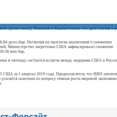
ой сделки между Пекином и Вашингтоном, что дало толчок к р
66,84 долл./бар. Несмотря на прогнозы аналитиков о снижении
елей, Министерство энергетики США зафиксировало снижение
69,58 млн бар.
понии в пятницу состоится встреча между лидерами США и России
ВП США за 1 квартал 2019 года. Предполагается, что ВВП увелич
о усилятся опасения по вопросу темпов роста мировой экономики
ы.