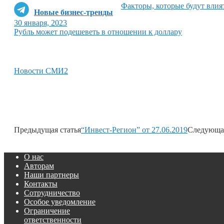
Факторы, которые будут влият
Новые бизнес-тренды
30 января, 2023
Рубль может подешеветь в отношении к доллару
Новости СМИ2
Предыдущая статья
“Инвест-Регион” от 27.06.2019
Следующая
О нас
Авторам
Наши партнеры
Контакты
Сотрудничество
Особое уведомление
Ограничение
ответственности