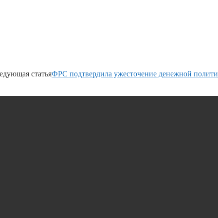
едующая статья
ФРС подтвердила ужесточение денежной полит