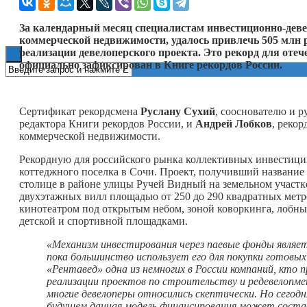
Книги
За календарный месяц специалистам инвестиционно-дев
коммерческой недвижимости, удалось привлечь 505 млн 
реализации девелоперского проекта. Это рекорд для от
официально зафиксирован в Книге рекордов России.
Сертификат рекордсмена
Руслану Сухий
, сооснователю и 
редактора Книги рекордов России, и
Андрей Лобков
, реко
коммерческой недвижимости.
Рекордную для российского рынка коллективных инвестици
коттеджного поселка в Сочи. Проект, получивший название
столице в районе улицы Ручей Видный на земельном участк
двухэтажных вилл площадью от 250 до 290 квадратных метр
кинотеатром под открытым небом, зоной коворкинга, лобным
детской и спортивной площадками.
«Механизм инвестирования через паевые фонды являет
пока большинство использует его для покупки готовых 
«Рентавед» одна из немногих в России компаний, кто
реализации проектов по строительству и редевелопм
многие девелоперы относились скептически. Но сегод
будущем данная модель финансирования может состав