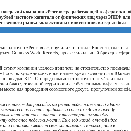
елоперской компании «Рентавед», работающей в
сферах жило
рублей частного капитала от физических лиц через ЗПИФ для
ечественного рынка коллективных инвестиций, который был
руководителю «Рентавед», вручили Станислав Коненко, главный
рдсмен Guinness World Records, профессиональный брокер в сфере
й сумму компании удалось привлечь на строительство премиаль
 «Поселок художников», в настоящее время возводится в Южной
е площадью 3 Га. Он предполагает строительство 37 элитных
ов и благоустроенной территории с собственными кафе, магазин
 место для проведения совместного досуга, прогулочной зоной,
ся не новым для российского рынка недвижимости. Однако
объектов и получения прибыли за счет их сдачи в аренду.
 привлекает капиталы частных инвесторов именно для
енту
объектов недвижимости. Е
ще год назад к такой идее
ня они начинают менять свое отношение. Полагаю, что в
ить серьезную конкуренцию банковским кредитам и мы увидим