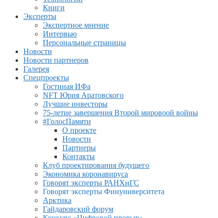
Книги
Эксперты
Экспертное мнение
Интервью
Персональные страницы
Новости
Новости партнеров
Галерея
Спецпроекты
Гостиная ИФа
NFT Юрия Аратовского
Лучшие инвесторы
75-летие завершения Второй мировоой войны
#ГолосПамяти
О проекте
Новости
Партнеры
Контакты
Клуб проектирования будущего
Экономика коронавируса
Говорят эксперты РАНХиГС
Говорят эксперты Финуниверситета
Арктика
Гайдаровский форум
Конкурс «Цифровой прорыв»