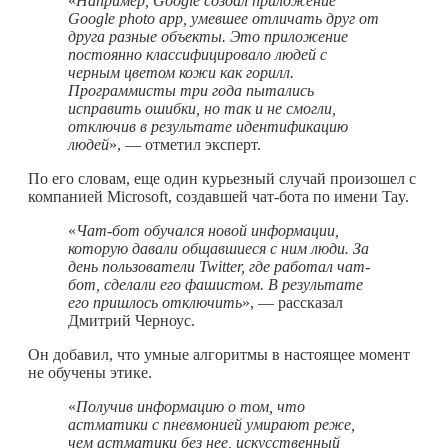
«
Например, Google создал приложение
Google photo app, умевшее отличать друг от
друга разные объекты. Это приложение
постоянно классифицировало людей с
черным цветом кожи как горилл.
Программисты три года пытались
исправить ошибки, но так и не смогли,
отключив в результате идентификацию
людей
», — отметил эксперт.
По его словам, еще один курьезный случай произошел с
компанией Microsoft, создавшей чат-бота по имени Tay.
«
Чат-бот обучался новой информации,
которую давали общавшиеся с ним люди. За
день пользователи
Twitter, где работал чат-
бот, сделали его фашистом. В результате
его пришлось отключить
», — рассказал
Дмитрий Черноус.
Он добавил, что умные алгоритмы в настоящее момент
не обучены этике.
«
Получив информацию о том, что
астматики с пневмонией умирают реже,
чем астматики без нее, искусственный