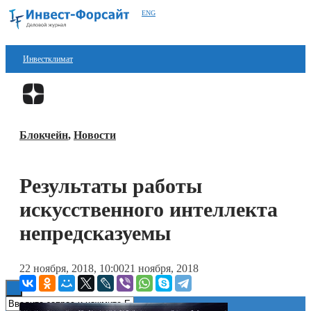
ENG
Инвестклимат
Финансы
Перейти в
Дзен
Инвестиции
Блокчейн
,
Новости
Блокчейн
Стартапы
Результаты работы
Технологии
искусственного интеллекта
ESG
непредсказуемы
Книги
22 ноября, 2018, 10:00
21 ноября, 2018