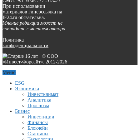
СМИ: ЭЛ № ФС 77 - 67477
При использовании
материалов гиперссылка на
IF24.ru обязательна.
Мнение редакции может не
совпадать с мнением автора
Политика
конфиденциальности
© ООО
«Инвест-Форсайт», 2012-
2026
Меню
ESG
Экономика
Инвестклимат
Аналитика
Прогнозы
Бизнес
Инвестиции
Финансы
Блокчейн
Стартапы
Технологии