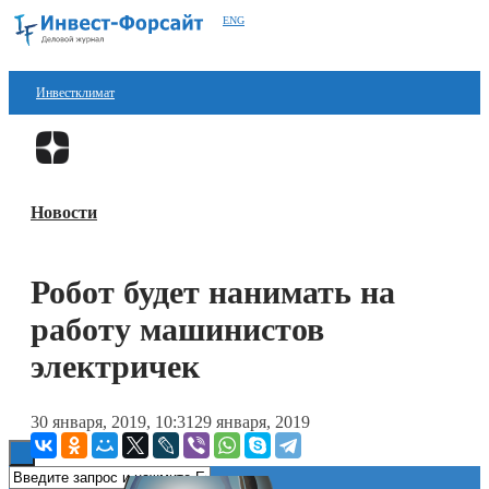
ENG
Инвестклимат
Финансы
Перейти в
Дзен
Инвестиции
Новости
Блокчейн
Стартапы
Робот будет нанимать на
Технологии
работу машинистов
ESG
электричек
Книги
30 января, 2019, 10:31
29 января, 2019