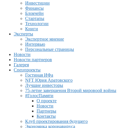
Инвестиции
Финансы
Блокчейн
Стартапы
Технологии
Книги
Эксперты
Экспертное мнение
Интервью
Персональные страницы
Новости
Новости партнеров
Галерея
Спецпроекты
Гостиная ИФа
NFT Юрия Аратовского
Лучшие инвесторы
75-летие завершения Второй мировоой войны
#ГолосПамяти
О проекте
Новости
Партнеры
Контакты
Клуб проектирования будущего
Экономика коронавируса