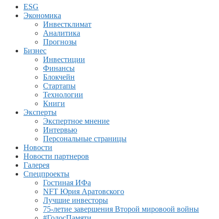
ESG
Экономика
Инвестклимат
Аналитика
Прогнозы
Бизнес
Инвестиции
Финансы
Блокчейн
Стартапы
Технологии
Книги
Эксперты
Экспертное мнение
Интервью
Персональные страницы
Новости
Новости партнеров
Галерея
Спецпроекты
Гостиная ИФа
NFT Юрия Аратовского
Лучшие инвесторы
75-летие завершения Второй мировоой войны
#ГолосПамяти