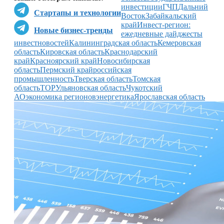
инвестиции
ГЧП
Дальний
Стартапы и технологии
Восток
Забайкальский
край
Инвест-регион:
Новые бизнес-тренды
ежедневные дайджесты
инвестновостей
Калининградская область
Кемеровская
область
Кировская область
Краснодарский
край
Красноярский край
Новосибирская
область
Пермский край
российская
промышленность
Тверская область
Томская
область
ТОР
Ульяновская область
Чукотский
АО
экономика регионов
энергетика
Ярославская область