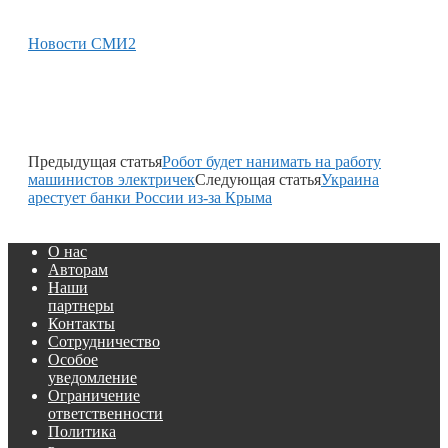
Новости СМИ2
Предыдущая статья
Робот будет нанимать на работу
машинистов электричек
Следующая статья
Украина
арестует банки России из-за Крыма
О нас
Авторам
Наши
партнеры
Контакты
Сотрудничество
Особое
уведомление
Ограничение
ответственности
Политика