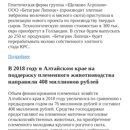
Генетическая ферма группы «Щелково Агрохим»
ООО «Бетагран Липецк» (производит элитные
эмбрионы молочного и мясного скота) приступила к
реализации нового проекта по производству твердых
сыров. Технологическую линию стоимостью в 300 тыс.
евро приобретут в Голландии. В сутки будем выпускать
до 250 кг продукции. «Бетагран Липецк» будет
перерабатывать молоко собственного элитного
стада КРС.
Подробнее
В 2018 году в Алтайском крае на
поддержку племенного животноводства
направили 408 миллионов рублей
Объем финансирования племенных хозяйств
Алтайского края в 2018 году увеличился по сравнению с
предыдущим годом на 76 миллионов рублей и составил
408 миллионов рублей. Средства господдержки
предоставляют на племенное маточное поголовье
сельскохозяйственных животных, на приобретение
племенного молодняка крупного рогатого скота,
компенсируют часть затрат на покупку эмбрионов