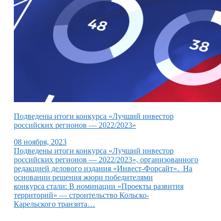
Подведены итоги конкурса «Лучший инвестор
российских регионов — 2022/2023»
08 ноября, 2023
Подведены итоги конкурса «Лучший инвестор
российских регионов — 2022/2023», организованного
редакцией делового издания «Инвест-Форсайт». На
основании решения жюри победителями
конкурса стали: В номинации «Проекты развития
территорий» — строительство Кольско-
Карельского транзита…