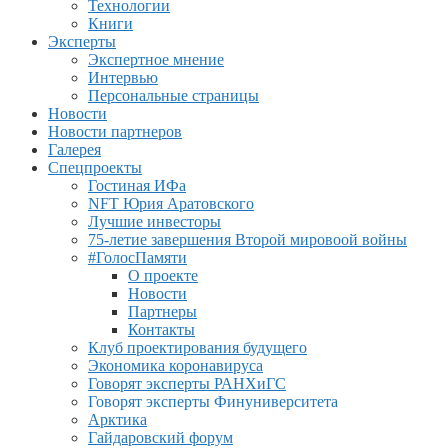
Технологии
Книги
Эксперты
Экспертное мнение
Интервью
Персональные страницы
Новости
Новости партнеров
Галерея
Спецпроекты
Гостиная ИФа
NFT Юрия Аратовского
Лучшие инвесторы
75-летие завершения Второй мировоой войны
#ГолосПамяти
О проекте
Новости
Партнеры
Контакты
Клуб проектирования будущего
Экономика коронавируса
Говорят эксперты РАНХиГС
Говорят эксперты Финуниверситета
Арктика
Гайдаровский форум