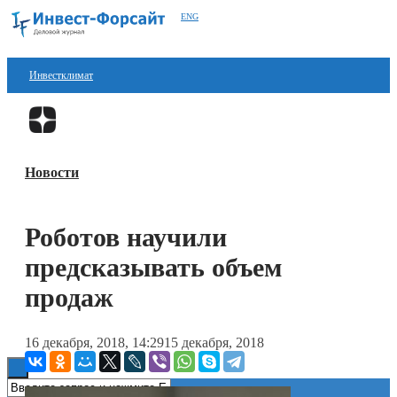
ENG
Инвестклимат
Финансы
Перейти в
Дзен
Инвестиции
Новости
Блокчейн
Стартапы
Роботов научили
Технологии
предсказывать объем
ESG
продаж
Книги
16 декабря, 2018, 14:29
15 декабря, 2018