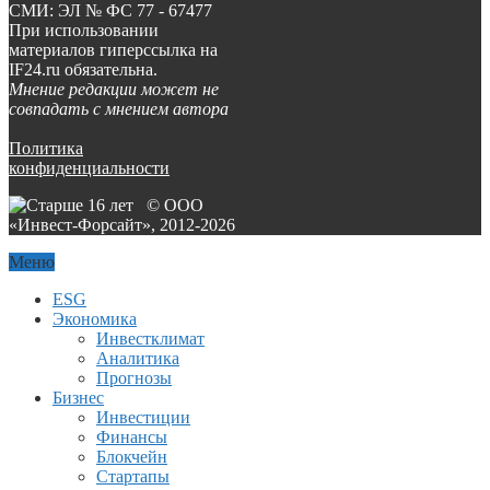
СМИ: ЭЛ № ФС 77 - 67477
При использовании
материалов гиперссылка на
IF24.ru обязательна.
Мнение редакции может не
совпадать с мнением автора
Политика
конфиденциальности
© ООО
«Инвест-Форсайт», 2012-
2026
Меню
ESG
Экономика
Инвестклимат
Аналитика
Прогнозы
Бизнес
Инвестиции
Финансы
Блокчейн
Стартапы