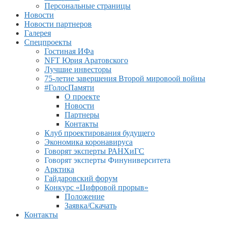
Персональные страницы
Новости
Новости партнеров
Галерея
Спецпроекты
Гостиная ИФа
NFT Юрия Аратовского
Лучшие инвесторы
75-летие завершения Второй мировоой войны
#ГолосПамяти
О проекте
Новости
Партнеры
Контакты
Клуб проектирования будущего
Экономика коронавируса
Говорят эксперты РАНХиГС
Говорят эксперты Финуниверситета
Арктика
Гайдаровский форум
Конкурс «Цифровой прорыв»
Положение
Заявка/Скачать
Контакты