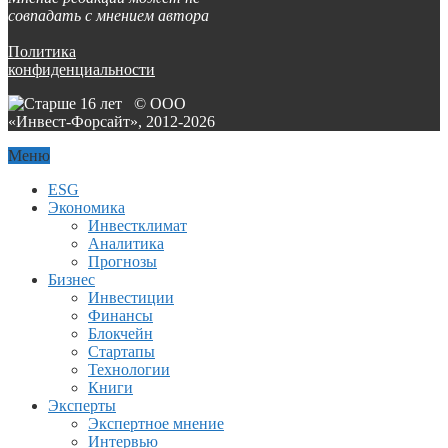
совпадать с мнением автора
Политика
конфиденциальности
© ООО
«Инвест-Форсайт», 2012-
2026
Меню
ESG
Экономика
Инвестклимат
Аналитика
Прогнозы
Бизнес
Инвестиции
Финансы
Блокчейн
Стартапы
Технологии
Книги
Эксперты
Экспертное мнение
Интервью