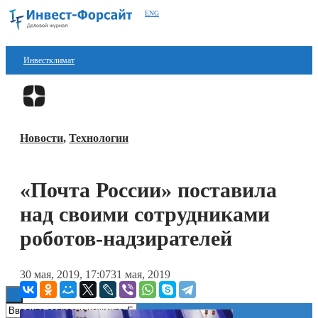
ENG
Инвестклимат
Финансы
Перейти в
Дзен
Инвестиции
Новости
,
Технологии
Блокчейн
Стартапы
«Почта России» поставила
Технологии
над своими сотрудниками
ESG
роботов-надзирателей
Книги
30 мая, 2019, 17:07
31 мая, 2019