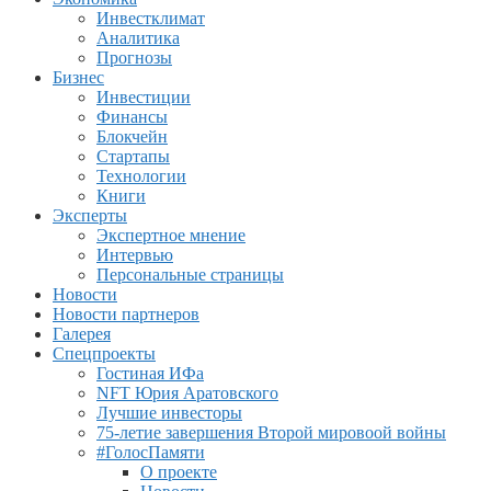
Инвестклимат
Аналитика
Прогнозы
Бизнес
Инвестиции
Финансы
Блокчейн
Стартапы
Технологии
Книги
Эксперты
Экспертное мнение
Интервью
Персональные страницы
Новости
Новости партнеров
Галерея
Спецпроекты
Гостиная ИФа
NFT Юрия Аратовского
Лучшие инвесторы
75-летие завершения Второй мировоой войны
#ГолосПамяти
О проекте