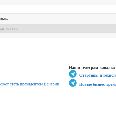
нных.
Перейти в
Перейти в
Д
Наши телеграм-каналы:
Стартапы и технол
может стать президентом Венгрии
Новые бизнес-трен