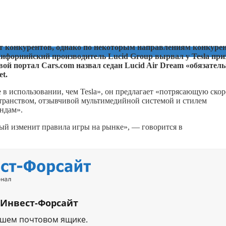
ает конкурентов, однако по некоторым направлениям конкуре
форнийский производитель Lucid Group вырвал у Tesla приз
ой портал Cars.com назвал седан Lucid Air Dream «обязате
et.
е в использовании, чем Tesla», он предлагает «потрясающую скор
странством, отзывчивой мультимедийной системой и стилем
ндам».
ый изменит правила игры на рынке», — говорится в
 Инвест-Форсайт
ашем почтовом ящике.