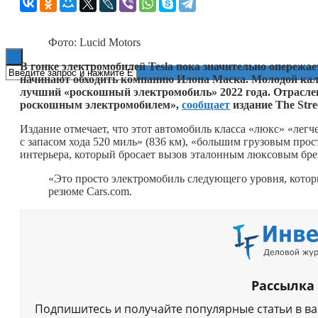
Книги
Фото: Lucid Motors
В гонке электромобилей Tesla пока значительно опереж
начинают обходить компанию Илона Маска. Молодой кали
лучший «роскошный электромобиль» 2022 года. Отраслев
роскошным электромобилем»,
сообщает
издание The Stre
Издание отмечает, что этот автомобиль класса «люкс» «легч
с запасом хода 520 миль» (836 км), «большим грузовым про
интерьера, который бросает вызов эталонным люксовым бре
«Это просто электромобиль следующего уровня, котор
резюме Cars.com.
Рассылка
Подпишитесь и получайте популярные статьи в в