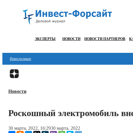
ЭКСПЕРТЫ
НОВОСТИ
НОВОСТИ ПАРТНЕРОВ
К
Инвестклимат
Финансы
Инвестиции
Новости
Блокчейн
Стартапы
Роскошный электромобиль вне
Технологии
30 марта, 2022, 16:29
30 марта, 2022
ESG