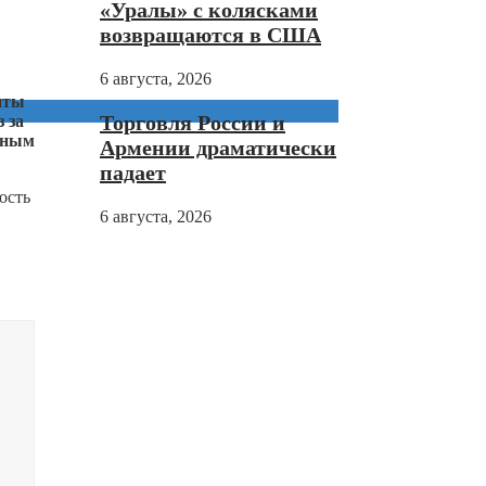
«Уралы» с колясками
возвращаются в США
6 августа, 2026
нты
Торговля России и
 за
льным
Армении драматически
падает
ость
6 августа, 2026