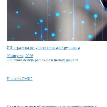
ИИ играет на руку возрастным сотрудникам
09 августа, 2026
Он начал менять рынок не в пользу джунов
Новости СМИ2
Предыдущая статья
Как устроен рынок аттракционов в