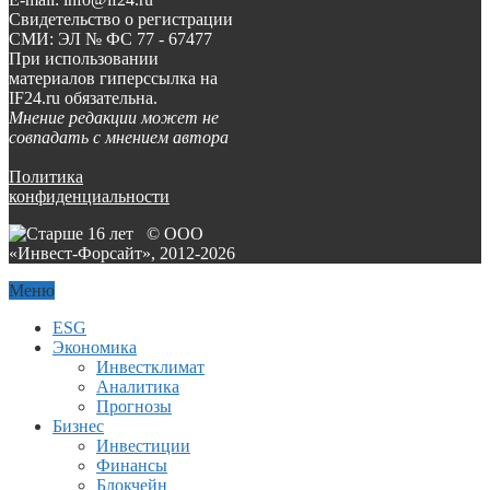
Свидетельство о регистрации
СМИ: ЭЛ № ФС 77 - 67477
При использовании
материалов гиперссылка на
IF24.ru обязательна.
Мнение редакции может не
совпадать с мнением автора
Политика
конфиденциальности
© ООО
«Инвест-Форсайт», 2012-
2026
Меню
ESG
Экономика
Инвестклимат
Аналитика
Прогнозы
Бизнес
Инвестиции
Финансы
Блокчейн