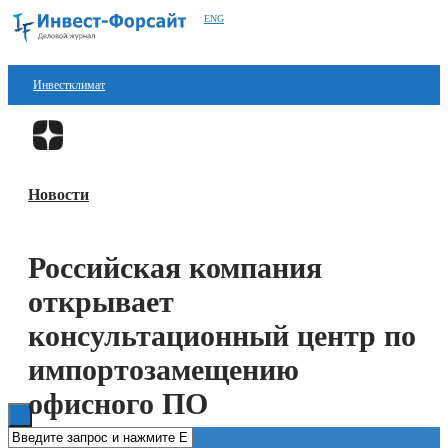
ENG
Инвестклимат
Финансы
Перейти в
Дзен
Инвестиции
Новости
Блокчейн
Стартапы
Российская компания
Технологии
открывает
ESG
консультационный центр по
импортозамещению
Книги
офисного ПО