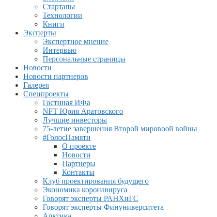
Стартапы
Технологии
Книги
Эксперты
Экспертное мнение
Интервью
Персональные страницы
Новости
Новости партнеров
Галерея
Спецпроекты
Гостиная ИФа
NFT Юрия Аратовского
Лучшие инвесторы
75-летие завершения Второй мировоой войны
#ГолосПамяти
О проекте
Новости
Партнеры
Контакты
Клуб проектирования будущего
Экономика коронавируса
Говорят эксперты РАНХиГС
Говорят эксперты Финуниверситета
Арктика