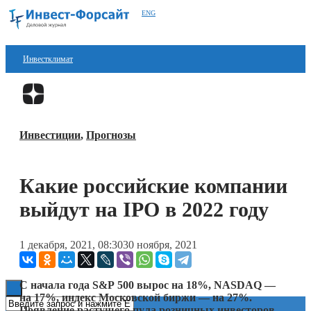
ENG
Инвестклимат
Финансы
Перейти в
Дзен
Инвестиции
Инвестиции
,
Прогнозы
Блокчейн
Стартапы
Какие российские компании
Технологии
выйдут на IPO в 2022 году
ESG
1 декабря, 2021, 08:30
30 ноября, 2021
Книги
С начала года S&P 500 вырос на 18%, NASDAQ —
на 17%, индекс Московской биржи — на 27%.
Появление растущего пула розничных инвесторов