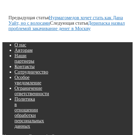
Предыдущая статья
Нурмагомедов хочет стать как Дана
Уайт, но с волосами
Следующая статья
Дерипаска назвал
проблемой закачивание денег в Москву
О нас
Авторам
Наши
партнеры
Контакты
Сотрудничество
Особое
уведомление
Ограничение
ответственности
Политика
в
отношении
обработки
персональных
данных