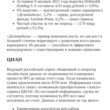
За первые 6 месяцев 2021 года выручка Delimobil
Holding S.A составила 4,93 млрд рублей (+119%)
6% выручки — краткосрочный сервис каршеринга
«Делимобиль», 3,2% — сервис долгосрочной
аренды Anytime Prime, 0,2% — иные сервисы
Чистый убыток за тот же период — 1170 млрд
рублей (-53,3%)
«Делимобиль» — пример компании роста, но сам рост в
большей степени коррелирует с развитием всего рынка
каршеринга. Из рисков — способность эффективно
конкурировать с существующими и новыми сервисами.
ЦИАН
Ведущий российский сервис объявлений и оператор
онлайн-базы данных по недвижимости планировал
провести IPO до конца этого года. Тогда называлась
сумма привлечения около $350 млн. Информация стала
меняться в связи с возможным приобретением «Авито»
сервиса ЦИАН. По последней информации, сделка не
состоится, поэтому возможность IPO все-таки
исключать не стоит. Данных о компании не так много:
Ежемесячные посетители веб-сайтов