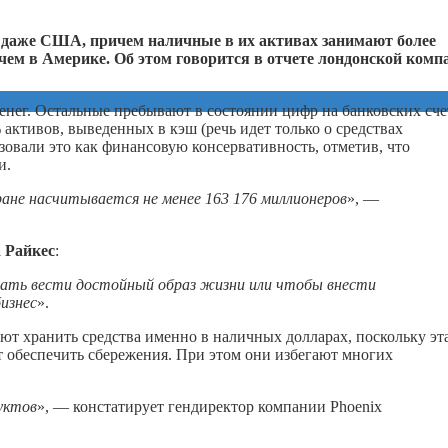
и даже США, причем наличные в их активах занимают более
, чем в Америке. Об этом говорится в отчете лондонской комп
денег. Остальные пребывают в состоянии цифр на банковских сче
 активов, выведенных в кэш (речь идет только о средствах
зовали это как финансовую консервативность, отметив, что
и.
ране насчитывается не менее 163 176 миллионеров
», —
 Райкес
:
жать вести достойный образ жизни или чтобы внести
изнес
».
ют хранить средства именно в наличных долларах, поскольку эт
т обеспечить сбережения. При этом они избегают многих
уктов
», — констатирует гендиректор компании Phoenix