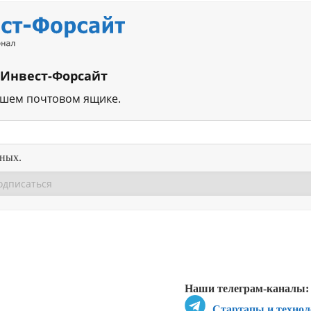
 Инвест-Форсайт
ашем почтовом ящике.
нных.
Перейти в
Перейти в
Д
Наши телеграм-каналы:
Стартапы и технол