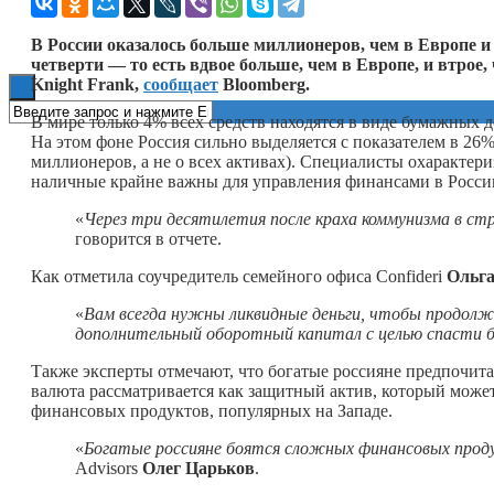
Книги
В России оказалось больше миллионеров, чем в Европе 
четверти — то есть вдвое больше, чем в Европе, и втрое
Knight Frank,
сообщает
Bloomberg.
В мире только 4% всех средств находятся в виде бумажных 
На этом фоне Россия сильно выделяется с показателем в 26%
миллионеров, а не о всех активах). Специалисты охарактери
наличные крайне важны для управления финансами в Росси
«
Через три десятилетия после краха коммунизма в ст
говорится в отчете.
Как отметила соучредитель семейного офиса Confideri
Ольга
«
Вам всегда нужны ликвидные деньги, чтобы продол
дополнительный оборотный капитал с целью спасти б
Также эксперты отмечают, что богатые россияне предпочита
валюта рассматривается как защитный актив, который може
финансовых продуктов, популярных на Западе.
«
Богатые россияне боятся сложных финансовых прод
Advisors
Олег Царьков
.