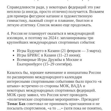
Справедливости ради, у некоторых федераций это уже
неплохо (а иногда, просто отлично) получается. Возьмем
для примера фигурное катание и художественную
гимнастику, лыжный спорт и плавание, биатлон и
легкую атлетику. Список можно еще продолжать.
4. Россия не планирует оказаться в международной
изоляции, и поэтому на
2024 г.
запланированы три
крупнейших международных спортивных события:
Игры Будущего в Казани (21 февраля — 3 марта);
Игры БРИКС в Казани (11–23 июня);
Всемирные Игры Дружбы в Москве и
Екатеринбурге (15–29 сентября).
Казалось бы, хорошее начинание и инициатива России
по расширению международного календаря
интересными спортивными событиями было просто «в
штыки» встречено со стороны МОК, ВАДА и
некоторых международных спортивных федераций.
МОК сразу заявил, что Россия хочет проводить
«политические спортивные мероприятия». Президент
Томас Бах
советовал не принимать приглашения и не
посылать спортсменов, «а то …» (хотя пока не понятно,