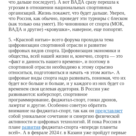
что дальше последует). А вот ВАДА сразу перешла к
угрозам в отношении национальных спортивных
организаций. Жизнь покажет, что будет дальше. Уверен,
что Россия, как обычно, проведет эти турниры с блеском
(как только она умеет). Но чиновники от спорта (МОК,
ВАДА и другие) «кровушки», наверное, еще попортят.
5. «Красной нитью» всего форума проходила тема
цифровизации спортивной отрасли и развитие
цифровых видов спорта. Цифровизация экономики и
общества, всей нашей жизни и, конечно, спорта — это
«факт и данность нашего времени», и поэтому в
спортивной отрасли необходимо к этому серьезно
относиться, подготовиться и начать «в этом жить». А
цифровые виды спорта надо развивать, понимая, что их
будет все больше и больше, и у каждого из них будет со
временем своя целевая аудитория. В России уже
развиваются: киберспорт, спортивное
программирование, фиджитал-спорт, гонки дронов,
лазертаг и другие. Особенно советую обратить
внимание на фиджитал-спорт, так как он
представляет
собой уникальное сочетание и синергию физической
активности и цифровых технологий. И пока Россия в
плане
развития
фиджитал-спорта «впереди планеты
всей». А в феврале
2024 г.
в Казани уже пройдут первые