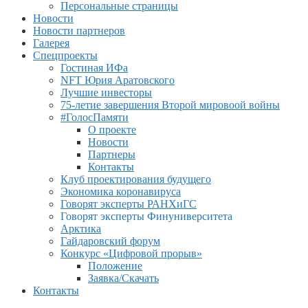
Персональные страницы
Новости
Новости партнеров
Галерея
Спецпроекты
Гостиная ИФа
NFT Юрия Аратовского
Лучшие инвесторы
75-летие завершения Второй мировоой войны
#ГолосПамяти
О проекте
Новости
Партнеры
Контакты
Клуб проектирования будущего
Экономика коронавируса
Говорят эксперты РАНХиГС
Говорят эксперты Финуниверситета
Арктика
Гайдаровский форум
Конкурс «Цифровой прорыв»
Положение
Заявка/Скачать
Контакты