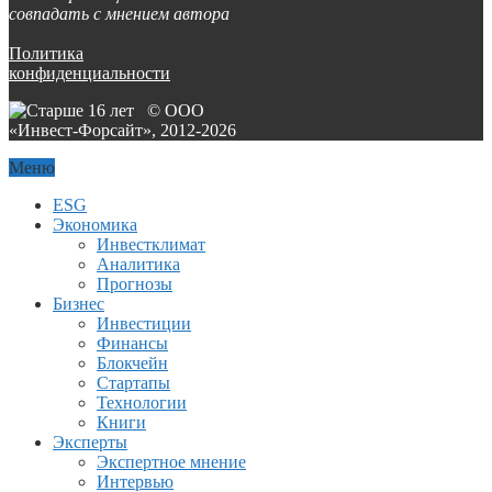
совпадать с мнением автора
Политика
конфиденциальности
© ООО
«Инвест-Форсайт», 2012-
2026
Меню
ESG
Экономика
Инвестклимат
Аналитика
Прогнозы
Бизнес
Инвестиции
Финансы
Блокчейн
Стартапы
Технологии
Книги
Эксперты
Экспертное мнение
Интервью