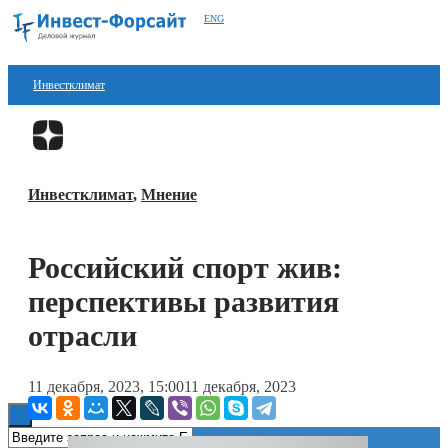
ENG
Инвестклимат
Финансы
Перейти в
Дзен
Инвестиции
Инвестклимат
,
Мнение
Блокчейн
Стартапы
Российский спорт жив:
Технологии
перспективы развития
ESG
отрасли
Книги
11 декабря, 2023, 15:00
11 декабря, 2023