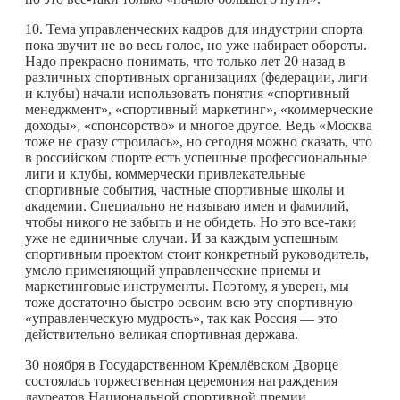
10. Тема управленческих кадров для индустрии спорта
пока звучит не во весь голос, но уже набирает обороты.
Надо прекрасно понимать, что только лет 20 назад в
различных спортивных организациях (федерации, лиги
и клубы) начали использовать понятия «спортивный
менеджмент», «спортивный маркетинг», «коммерческие
доходы», «спонсорство» и многое другое. Ведь «Москва
тоже не сразу строилась», но сегодня можно сказать, что
в российском спорте есть успешные профессиональные
лиги и клубы, коммерчески привлекательные
спортивные события, частные спортивные школы и
академии. Специально не называю имен и фамилий,
чтобы никого не забыть и не обидеть. Но это все-таки
уже не единичные случаи. И за каждым успешным
спортивным проектом стоит конкретный руководитель,
умело применяющий управленческие приемы и
маркетинговые инструменты. Поэтому, я уверен, мы
тоже достаточно быстро освоим всю эту спортивную
«управленческую мудрость», так как Россия — это
действительно великая спортивная держава.
30 ноября в Государственном Кремлёвском Дворце
состоялась торжественная церемония награждения
лауреатов Национальной спортивной премии