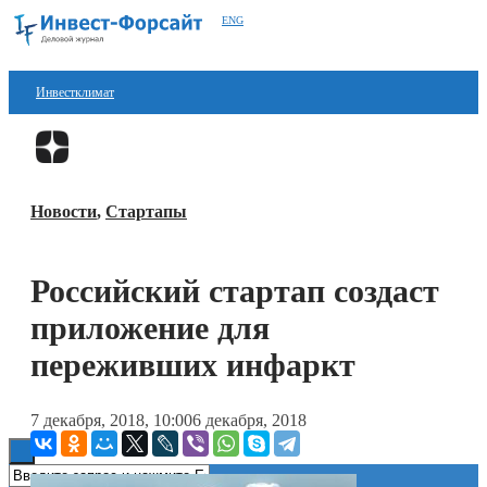
ENG
Инвестклимат
Финансы
Перейти в
Дзен
Инвестиции
Новости
,
Стартапы
Блокчейн
Стартапы
Российский стартап создаст
Технологии
приложение для
ESG
переживших инфаркт
Книги
7 декабря, 2018, 10:00
6 декабря, 2018