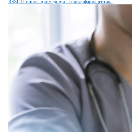
RSS
ГЧП
инновации
медицина
стартап
фармацевтика