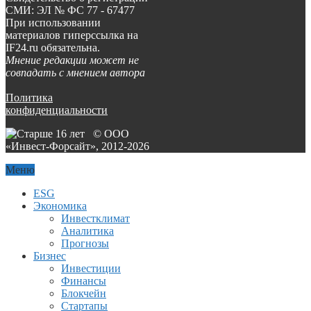
СМИ: ЭЛ № ФС 77 - 67477
При использовании
материалов гиперссылка на
IF24.ru обязательна.
Мнение редакции может не
совпадать с мнением автора
Политика
конфиденциальности
© ООО
«Инвест-Форсайт», 2012-
2026
Меню
ESG
Экономика
Инвестклимат
Аналитика
Прогнозы
Бизнес
Инвестиции
Финансы
Блокчейн
Стартапы