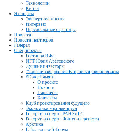
Технологии
Книги
Эксперты
Экспертное мнение
Интервью
Персональные страницы
Новости
Новости партнеров
Галерея
Спецпроекты
Гостиная ИФа
NFT Юрия Аратовского
Лучшие инвесторы
75-летие завершения Второй мировоой войны
#ГолосПамяти
О проекте
Новости
Партнеры
Контакты
Клуб проектирования будущего
Экономика коронавируса
Говорят эксперты РАНХиГС
Говорят эксперты Финуниверситета
Арктика
Гайдаровский форум