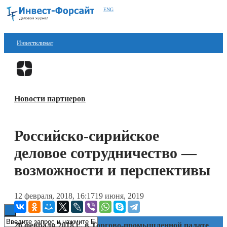
ENG
Инвестклимат
Финансы
Перейти в
Дзен
Инвестиции
Новости партнеров
Блокчейн
Стартапы
Российско-сирийское
Технологии
деловое сотрудничество —
ESG
возможности и перспективы
Книги
12 февраля, 2018, 16:17
19 июня, 2019
26 февраля 2018 г., в Торгово-промышленной палате