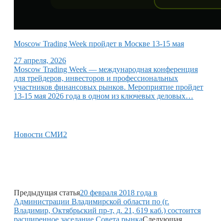
Moscow Trading Week пройдет в Москве 13-15 мая
27 апреля, 2026
Moscow Trading Week — международная конференция
для трейдеров, инвесторов и профессиональных
участников финансовых рынков. Мероприятие пройдет
13-15 мая 2026 года в одном из ключевых деловых…
Новости СМИ2
Предыдущая статья
20 февраля 2018 года в
Администрации Владимирской области по (г.
Владимир, Октябрьский пр-т, д. 21, 619 каб.) состоится
расширенное заседание Совета рынка
Следующая