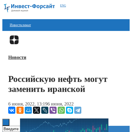
ENG
Инвестклимат
Финансы
Перейти в
Дзен
Инвестиции
Новости
Блокчейн
Стартапы
Российскую нефть могут
Технологии
заменить иранской
ESG
6 июня, 2022, 13:19
6 июня, 2022
Книги