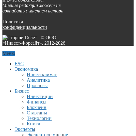
Мнение редакции может не
совпадать с мнением автора
Политика
конфиденциальности
© ООО
«Инвест-Форсайт», 2012-
2026
Меню
ESG
Экономика
Инвестклимат
Аналитика
Прогнозы
Бизнес
Инвестиции
Финансы
Блокчейн
Стартапы
Технологии
Книги
Эксперты
Экспертное мнение