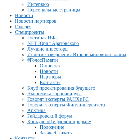
Интервью
Персональные страницы
Новости
Новости партнеров
Галерея
Спецпроекты
Гостиная ИФа
NFT Юрия Аратовского
Лучшие инвесторы
75-летие завершения Второй мировоой войны
#ГолосПамяти
О проекте
Новости
Партнеры
Контакты
Клуб проектирования будущего
Экономика коронавируса
Говорят эксперты РАНХиГС
Говорят эксперты Финуниверситета
Арктика
Гайдаровский форум
Конкурс «Цифровой прорыв»
Положение
Заявка/Скачать
Контакты