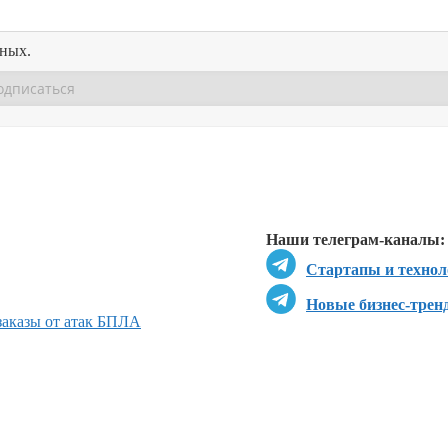
нных.
Перейти в
Перейти в
Д
Наши телеграм-каналы:
Стартапы и технол
Новые бизнес-трен
 заказы от атак БПЛА