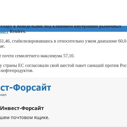
доллару в понедельник под влиянием внутренних рыночных
щает
Reuters.
61,46, стабилизировавшись в относительно узком диапазоне 60,0
ае.
т почти семилетнего максимума 57,10.
у страны ЕС согласовали свой шестой пакет санкций против Рос
 нефтепродуктов.
 Инвест-Форсайт
ашем почтовом ящике.