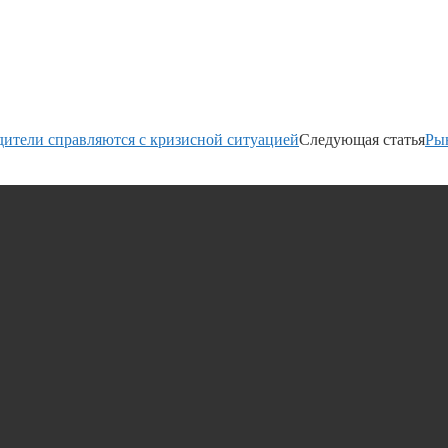
дители справляются с кризисной ситуацией
Следующая статья
Рын