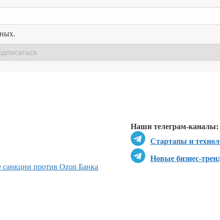
нных.
Перейти в
Перейти в
Д
Наши телеграм-каналы:
Стартапы и технол
Новые бизнес-трен
 санкции против Ozon Банка