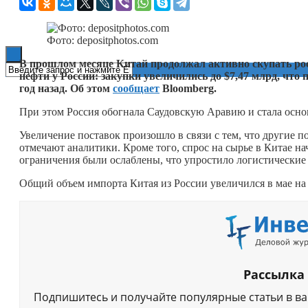
Книги
Фото: depositphotos.com
В прошлом месяце Китай продолжал активно скупать ро
нефти у России: закупки увеличились до $7,47 млрд, что 
год назад. Об этом
сообщает
Bloomberg.
При этом Россия обогнала Саудовскую Аравию и стала осно
Увеличение поставок произошло в связи с тем, что другие п
отмечают аналитики. Кроме того, спрос на сырье в Китае н
ограничения были ослаблены, что упростило логистические
Общий объем импорта Китая из России увеличился в мае на 
Рассылка
Подпишитесь и получайте популярные статьи в в