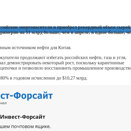
ссийские энергоносители и приобрел рекордный объем сырой
примерно на $1 млрд больше, чем в апреле, и вдвое больше, ч
вным источником нефти для Китая.
окупатели продолжают избегать российских нефти, газа и угля,
ачал демонстрировать некоторый рост, поскольку карантинные
 цепочки и позволило восстановить промышленное производств
80% в годовом исчислении до $10,27 млрд.
 Инвест-Форсайт
ашем почтовом ящике.