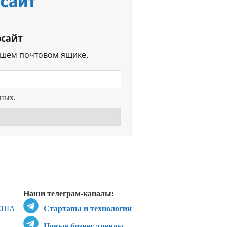
рсайт
ашем почтовом ящике.
нных.
Перейти в
Дзен
Перейти в
Дзен
Наши телеграм-каналы:
США
Стартапы и технологии
Новые бизнес-тренды