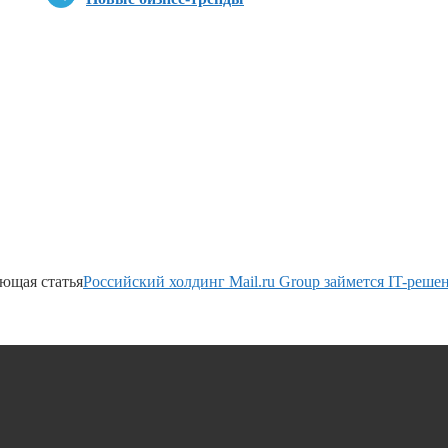
ющая статья
Российский холдинг Mail.ru Group займется IT-реше