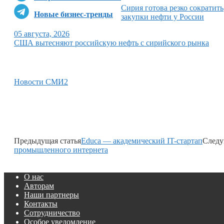
Сирия готова резко сократить
Новые бизнес-тренды
закупки нефти у России
05 августа, 2026
США вытесняют российскую нефть с сирийского рынка
Новости СМИ2
Предыдущая статья
Educa — академический IT-стартап
Следу
промышленного интернета
О нас
Авторам
Наши партнеры
Контакты
Сотрудничество
Особое уведомление