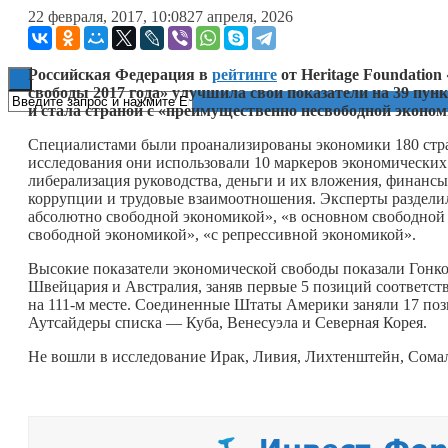
22 февраля, 2017, 10:08
27 апреля, 2026
Книги
Российская Федерация в
рейтинге
от Heritage Foundatio
свободы 2017
года»
улучшила свои показатели на 39 пун
и стала страной с «преимущественно несвободной эконо
Специалистами были проанализированы экономики 180 стра
исследования они использовали 10 маркеров экономических 
либерализация руководства, деньги и их вложения, финансы
коррупции и трудовые взаимоотношения. Эксперты разделил
абсолютно свободной экономикой», «в основном свободной
свободной экономикой», «с репрессивной экономикой».
Высокие показатели экономической свободы показали Гонко
Швейцария и Австралия, заняв первые 5 позиций соответст
на 111-м месте. Соединенные Штаты Америки заняли 17 поз
Аутсайдеры списка — Куба, Венесуэла и Северная Корея.
Не вошли в исследование Ирак, Ливия, Лихтенштейн, Сома