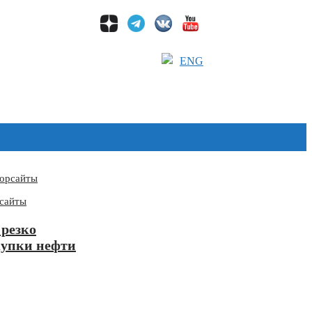
ENG
сайты
 резко
купки нефти