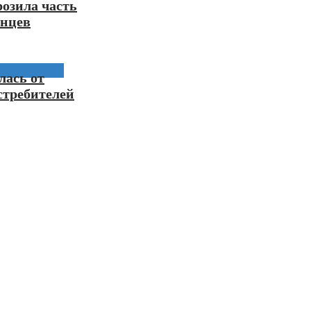
розила часть
анцев
лась от
стребителей