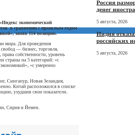
Россия размо
денег иностр
5 августа, 2026
n «Индекс экономической
ктов в сравнении с прошлым годом
Индия отказа
микой», заняв 114 позицию.
российских и
н мира. Для проведения
свобод — бизнес, торговля,
5 августа, 2026
, права собственности, уровень
и страны на 5 категорий: «с
 экономикой», «с умеренно
нг, Сингапур, Новая Зеландия,
венно. Китай расположился в списке
ицию, ухудшив свои показатели.
ли, Сирия и Йемен.