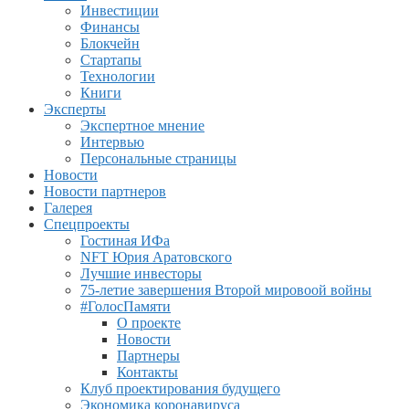
Инвестиции
Финансы
Блокчейн
Стартапы
Технологии
Книги
Эксперты
Экспертное мнение
Интервью
Персональные страницы
Новости
Новости партнеров
Галерея
Спецпроекты
Гостиная ИФа
NFT Юрия Аратовского
Лучшие инвесторы
75-летие завершения Второй мировоой войны
#ГолосПамяти
О проекте
Новости
Партнеры
Контакты
Клуб проектирования будущего
Экономика коронавируса