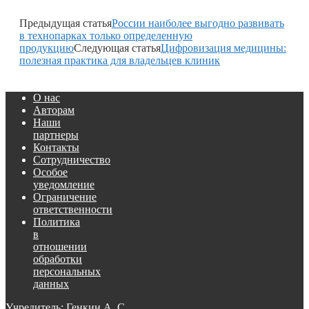
Предыдущая статья
России наиболее выгодно развивать
в технопарках только определенную
продукцию
Следующая статья
Цифровизация медицины:
полезная практика для владельцев клиник
О нас
Авторам
Наши
партнеры
Контакты
Сотрудничество
Особое
уведомление
Ограничение
ответственности
Политика
в
отношении
обработки
персональных
данных
Учредитель: Генкин А. С.