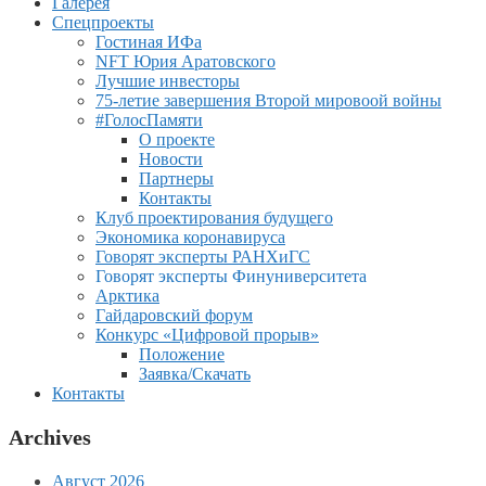
Галерея
Спецпроекты
Гостиная ИФа
NFT Юрия Аратовского
Лучшие инвесторы
75-летие завершения Второй мировоой войны
#ГолосПамяти
О проекте
Новости
Партнеры
Контакты
Клуб проектирования будущего
Экономика коронавируса
Говорят эксперты РАНХиГС
Говорят эксперты Финуниверситета
Арктика
Гайдаровский форум
Конкурс «Цифровой прорыв»
Положение
Заявка/Скачать
Контакты
Archives
Август 2026