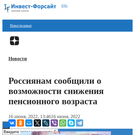
ENG
Инвестклимат
Финансы
Перейти в
Дзен
Инвестиции
Новости
Блокчейн
Стартапы
Россиянам сообщили о
Технологии
возможности снижения
ESG
пенсионного возраста
Книги
16 июня, 2022, 13:46
16 июня, 2022