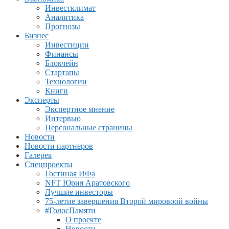
Инвестклимат
Аналитика
Прогнозы
Бизнес
Инвестиции
Финансы
Блокчейн
Стартапы
Технологии
Книги
Эксперты
Экспертное мнение
Интервью
Персональные страницы
Новости
Новости партнеров
Галерея
Спецпроекты
Гостиная ИФа
NFT Юрия Аратовского
Лучшие инвесторы
75-летие завершения Второй мировоой войны
#ГолосПамяти
О проекте
Новости