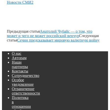
Новости СМИ2
Предыдущая статья
Анатолий Чубайс — о том, что
может и чего не может российский венчур
Следующая
статья
Сечин предсказывает мировую валютную войну
О нас
Авторам
Наши
партнеры
Контакты
Сотрудничество
Особое
уведомление
Ограничение
ответственности
Политика
в
отношении