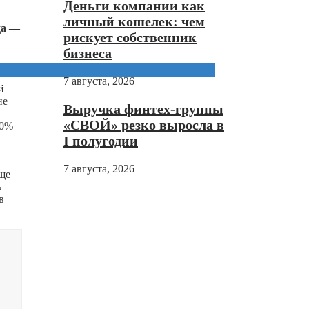
Деньги компании как
личный кошелек: чем
да —
рискует собственник
бизнеса
7 августа, 2026
й
не
Выручка финтех-группы
«СВОЙ» резко выросла в
20%
I полугодии
7 августа, 2026
еще
ь
в