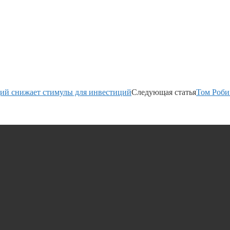
ций снижает стимулы для инвестиций
Следующая статья
Том Роби