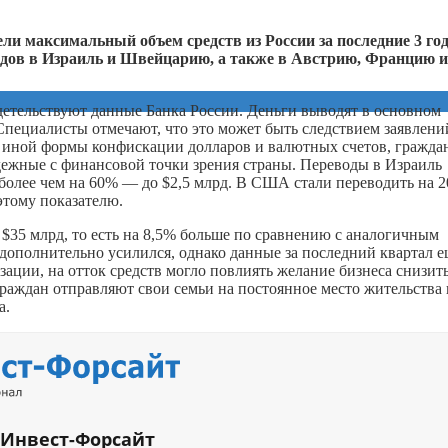
ли максимальный объем средств из России за последние 3 го
дов в Израиль и Швейцарию, а также в Австрию, Францию и
детельствуют данные Банка России. Деньги выводят в основном
Специалисты отмечают, что это может быть следствием заявлени
и иной формы конфискации долларов и валютных счетов, гражда
адежные с финансовой точки зрения страны. Переводы в Израиль
более чем на 60% — до $2,5 млрд. В США стали переводить на 
этому показателю.
и $35 млрд, то есть на 8,5% больше по сравнению с аналогичным
 дополнительно усилился, однако данные за последний квартал 
ции, на отток средств могло повлиять желание бизнеса снизит
граждан отправляют свои семьи на постоянное место жительства 
а.
 Инвест-Форсайт