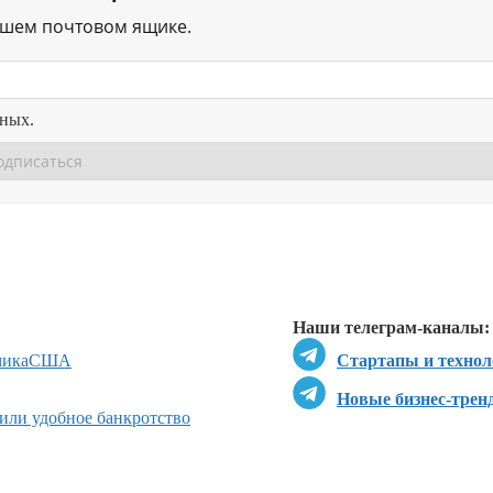
ашем почтовом ящике.
нных.
Перейти в
Перейти в
Д
Наши телеграм-каналы:
мика
США
Стартапы и технол
Новые бизнес-трен
жили удобное банкротство