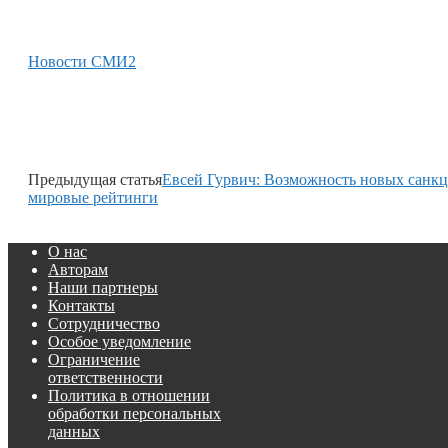
Новости СМИ2
Предыдущая статья
Евсей Гурвич: Возможность новых санк
мировые рейтинги
О нас
Авторам
Наши партнеры
Контакты
Сотрудничество
Особое уведомление
Ограничение
ответственности
Политика в отношении
обработки персональных
данных