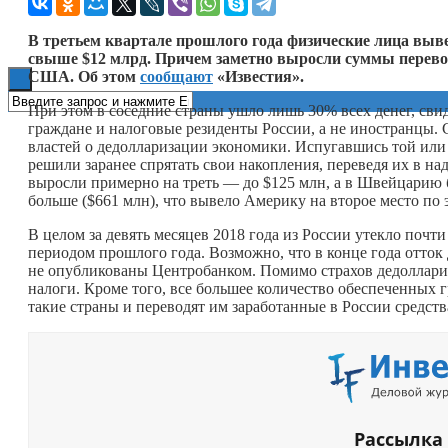
Книги
В третьем квартале прошлого года физические лица выве
свыше $12 млрд. Причем заметно выросли суммы перево
США. Об этом
сообщают
«Известия».
При этом в соседние страны ушло лишь 30% всех денег, сви
граждане и налоговые резиденты России, а не иностранцы. 
властей о дедолларизации экономики. Испугавшись той ил
решили заранее спрятать свои накопления, переведя их в н
выросли примерно на треть — до $125 млн, а в Швейцарию 
больше ($661 млн), что вывело Америку на второе место по 
В целом за девять месяцев 2018 года из России утекло почт
периодом прошлого года. Возможно, что в конце года отток
не опубликованы Центробанком. Помимо страхов дедоллариза
налоги. Кроме того, все большее количество обеспеченных 
такие страны и переводят им заработанные в России средств
Рассылка