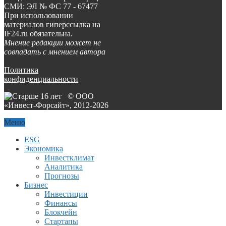
СМИ: ЭЛ № ФС 77 - 67477
При использовании
материалов гиперссылка на
IF24.ru обязательна.
Мнение редакции может не
совпадать с мнением автора
Политика
конфиденциальности
© ООО
«Инвест-Форсайт», 2012-
2026
Меню
ESG
Экономика
Инвестклимат
Аналитика
Прогнозы
Бизнес
Инвестиции
Финансы
Блокчейн
Стартапы