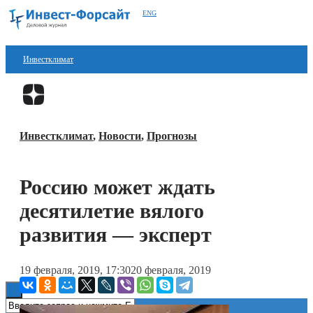
ENG
Инвестклимат
Финансы
Перейти в
Дзен
Инвестиции
Инвестклимат
,
Новости
,
Прогнозы
Блокчейн
Стартапы
Россию может ждать
Технологии
десятилетие вялого
ESG
развития — эксперт
Книги
19 февраля, 2019, 17:30
20 февраля, 2019