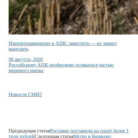
Импортозамещение в АПК: заместить — не значит
выиграть
06 августа, 2026
Российскому АПК необходимо оставаться частью
мирового рынка
Новости СМИ2
Предыдущая статья
Россияне поставили на спорт более 1
трлн рублей
Следующая статья
Метро в Бишкеке: