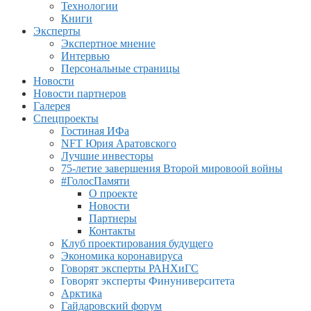
Технологии
Книги
Эксперты
Экспертное мнение
Интервью
Персональные страницы
Новости
Новости партнеров
Галерея
Спецпроекты
Гостиная ИФа
NFT Юрия Аратовского
Лучшие инвесторы
75-летие завершения Второй мировоой войны
#ГолосПамяти
О проекте
Новости
Партнеры
Контакты
Клуб проектирования будущего
Экономика коронавируса
Говорят эксперты РАНХиГС
Говорят эксперты Финуниверситета
Арктика
Гайдаровский форум