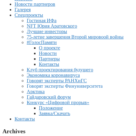
Новости партнеров
Галерея
Спецпроекты
Гостиная ИФа
NFT Юрия Аратовского
Лучшие инвесторы
75-летие завершения Второй мировоой войны
#ГолосПамяти
О проекте
Новости
Партнеры
Контакты
Клуб проектирования будущего
Экономика коронавируса
Говорят эксперты РАНХиГС
Говорят эксперты Финуниверситета
Арктика
Гайдаровский форум
Конкурс «Цифровой прорыв»
Положение
Заявка/Скачать
Контакты
Archives