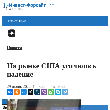
ENG
Инвестклимат
Финансы
Перейти в
Дзен
Инвестиции
Новости
Блокчейн
Стартапы
На рынке США усилилось
Технологии
падение
ESG
29 июня, 2022, 14:02
29 июня, 2022
Книги