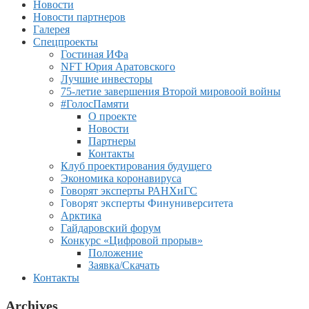
Новости
Новости партнеров
Галерея
Спецпроекты
Гостиная ИФа
NFT Юрия Аратовского
Лучшие инвесторы
75-летие завершения Второй мировоой войны
#ГолосПамяти
О проекте
Новости
Партнеры
Контакты
Клуб проектирования будущего
Экономика коронавируса
Говорят эксперты РАНХиГС
Говорят эксперты Финуниверситета
Арктика
Гайдаровский форум
Конкурс «Цифровой прорыв»
Положение
Заявка/Скачать
Контакты
Archives