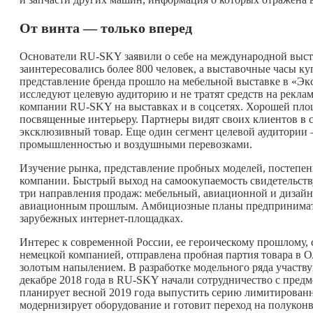
От винта — только вперед
Основатели RU-SKY заявили о себе на международной выст
заинтересовались более 800 человек, а выставочные часы 
представление бренда прошло на мебельной выставке в «Экс
исследуют целевую аудиторию и не тратят средств на рекла
компании RU-SKY на выставках и в соцсетях. Хорошей площ
посвященные интерьеру. Партнеры видят своих клиентов в 
эксклюзивный товар. Еще один сегмент целевой аудитории 
промышленностью и воздушными перевозками.
Изучение рынка, представление пробных моделей, постепе
компании. Быстрый выход на самоокупаемость свидетельств
три направления продаж: мебельный, авиационной и дизайне
авиационным прошлым. Амбициозные планы предпринимате
зарубежных интернет-площадках.
Интерес к современной России, ее героическому прошлому, 
немецкой компанией, отправлена пробная партия товара в О
золотым напылением. В разработке модельного ряда участв
декабре 2018 года в RU-SKY начали сотрудничество с пре
планирует весной 2019 года выпустить серию лимитированн
модернизирует оборудование и готовит переход на полуко