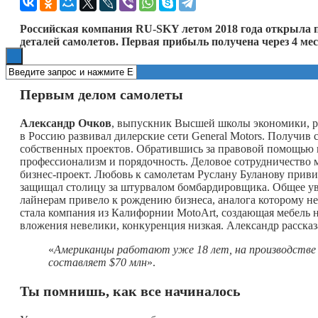
Книги
Российская компания RU-SKY летом 2018 года открыла п
деталей самолетов. Первая прибыль получена через 4 ме
Первым делом самолеты
Александр Очков
, выпускник Высшей школы экономики, р
в Россию развивал дилерские сети General Motors. Получи
собственных проектов. Обратившись за правовой помощью
профессионализм и порядочность. Деловое сотрудничество 
бизнес-проект. Любовь к самолетам Руслану Буланову приви
защищал столицу за штурвалом бомбардировщика. Общее ув
лайнерам привело к рождению бизнеса, аналога которому 
стала компания из Калифорнии MotoArt, создающая мебель
вложения невелики, конкуренция низкая. Александр рассказ
«
Американцы работают уже 18 лет, на производстве 
составляет
$70 млн
».
Ты помнишь, как все начиналось