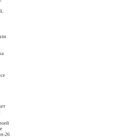
й.
шли
ка
Все
жет
я
воей
е
Ан-26