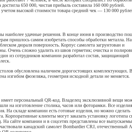
 достигла 650 000, чистая прибыль составила 160 000 рублей.
С учетом высокой стоимости товара средний чек — 130 000 рубле
аны наиболее удачные решения. В конце июня в производство по
ерам пришлось самим изобретать способы обработки металла. На
блеском дюраля поверхность. Корпус самолета загрунтован и
ны. Очень сложно удалить из швов герметик; очистка и полиров
Один из сотрудников компании разработал состав, защищающий
леск.
х столов обусловлена наличием дорогостоящих комплектующих. 
на изгибом фюзеляжа, геометрия исходной детали не меняется.
 имеет персональный QR-код. Владелец эксклюзивной вещи мо
ошли на изготовление столика, часов или фоторамки. Все издели
. На складе компании есть готовые изделия, но можно сделать
а. Корпоративные клиенты могут заказать установку логотипа с
. На сайте компании и в соцсетях представлены все выпускаемы
частвовали канадский самолет Bombardier CRJ, отечественный 
в QR-кодировке.