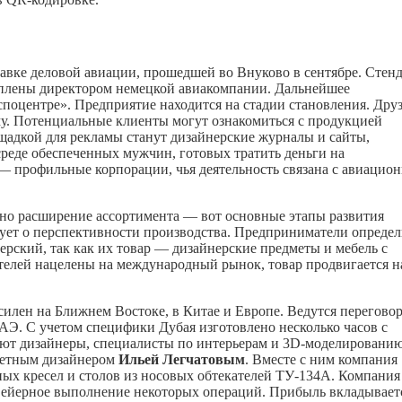
авке деловой авиации, прошедшей во Внуково в сентябре. Стен
куплены директором немецкой авиакомпании. Дальнейшее
поцентре». Предприятие находится на стадии становления. Дру
му. Потенциальные клиенты могут ознакомиться с продукцией
адкой для рекламы станут дизайнерские журналы и сайты,
среде обеспеченных мужчин, готовых тратить деньги на
— профильные корпорации, чья деятельность связана с авиацио
нно расширение ассортимента — вот основные этапы развития
ует о перспективности производства. Предприниматели опреде
рский, так как их товар — дизайнерские предметы и мебель с
лей нацелены на международный рынок, товар продвигается н
силен на Ближнем Востоке, в Китае и Европе. Ведутся перегово
АЭ. С учетом специфики Дубая изготовлено несколько часов с
уют дизайнеры, специалисты по интерьерам и 3D-моделированию
дметным дизайнером
Ильей Легчатовым
. Вместе с ним компания
ых кресел и столов из носовых обтекателей ТУ-134А. Компания
нвейерное выполнение некоторых операций. Прибыль вкладывает