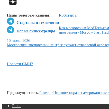
Наши телеграм-каналы:
RSS
стартап
Стартапы и технологии
Как московским MedTech-комп
Новые бизнес-тренды
программа «Moscow Fast Trac
10 июля, 2026
Московский экспортный центр запускает отраслевой акселе
Новости СМИ2
Предыдущая статья
Ракета «Циркон» поразит американские 
О нас