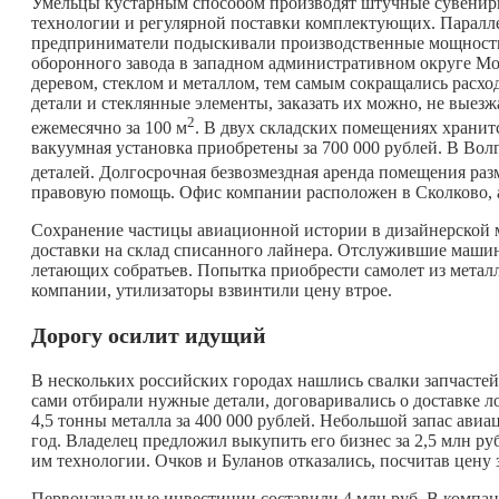
Умельцы кустарным способом производят штучные сувениры 
технологии и регулярной поставки комплектующих. Паралле
предприниматели подыскивали производственные мощности
оборонного завода в западном административном округе Мо
деревом, стеклом и металлом, тем самым сокращались расх
детали и стеклянные элементы, заказать их можно, не выезж
2
ежемесячно за 100 м
. В двух складских помещениях хранитс
вакуумная установка приобретены за 700 000 рублей. В Вол
деталей. Долгосрочная безвозмездная аренда помещения раз
правовую помощь. Офис компании расположен в Сколково, ар
Сохранение частицы авиационной истории в дизайнерской м
доставки на склад списанного лайнера. Отслужившие машин
летающих собратьев. Попытка приобрести самолет из металл
компании, утилизаторы взвинтили цену втрое.
Дорогу осилит идущий
В нескольких российских городах нашлись свалки запчаст
сами отбирали нужные детали, договаривались о доставке ло
4,5 тонны металла за 400 000 рублей. Небольшой запас ави
год. Владелец предложил выкупить его бизнес за 2,5 млн ру
им технологии. Очков и Буланов отказались, посчитав цену
Первоначальные инвестиции составили 4 млн руб. В компани