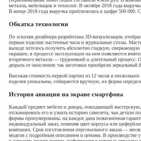
металла, мебельщик и технолог. В октябре 2018 года выручка
В конце 2018 года выручка приблизилась к цифре 500 000. 
Обкатка технологии
По эскизам дизайнера разработана 3D-визуализация, отобр
первые изделия: настенные часы и журнальные столы. Маст
выходе хотелось получить абсолютно гладкую, сверкающую 
окрашен, в процессе эксплуатации на нем появляются вмяти
вторичного металла — трудоемкий и длительный процесс. 
дюраль от окисления: так заготовки приобрели зеркальный б
Высокая стоимость первой партии из 12 часов и нескольки
изделия уникальны, собираются вручную, их форма определе
История авиации на экране смартфона
Каждый предмет мебели и декора, покидающий мастерскую,
отсканировать его и узнать историю самолета, чьи детали п
фирмы пронумерованы, на каждое дана пожизненная гарантия
индивидуальный заказ, поменяв цвет корпуса или циферблат
компании. Срок изготовления персонального заказа — месяц
модели с подробным описанием и ценами. В производстве у
и запчасти других машин, информация о которых отражена 