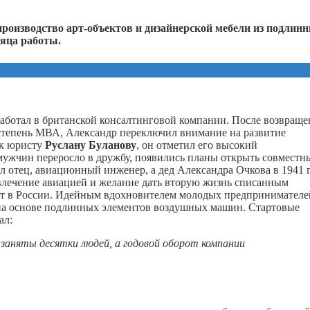
роизводство арт-объектов и дизайнерской мебели из подлин
сяца работы.
аботал в британской консалтинговой компании. После возвраще
в степень МВА, Александр переключил внимание на развитие
 к юристу
Руслану Буланову
, он отметил его высокий
мужчин переросло в дружбу, появились планы открыть совместн
л отец, авиационный инженер, а дед Александра Очкова в 1941 
лечение авиацией и желание дать вторую жизнь списанным
нет в России. Идейным вдохновителем молодых предпринимателе
 на основе подлинных элементов воздушных машин. Стартовые
ал:
заняты десятки людей, а годовой оборот компании