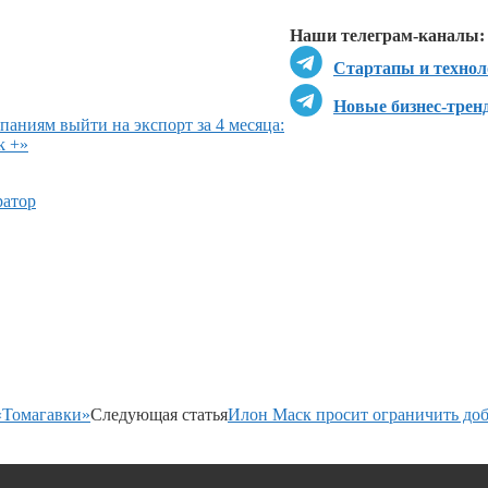
Перейти в
Д
Наши телеграм-каналы:
Стартапы и технол
Новые бизнес-трен
аниям выйти на экспорт за 4 месяца:
k +»
ратор
«Томагавки»
Следующая статья
Илон Маск просит ограничить до