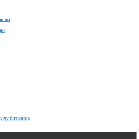
зен
огии
ды
бычу биткоина