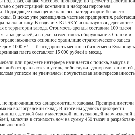
под заказ, однако массовое производство требует отработанно
льно с регистрацией компании и набором персонала
. Подходящее помещение нашлось на территории бывшего
сквы. В цехах уже размещались частные предприятия, работающ
оды на логистику. В изделиях RU-SKY используются деревянные
ая с территории завода. Стоимость аренды составила 100 тысяч
я запас деталей, а в цехе разместилось оборудование. Станки и
гограде находится основное хранилище стратегического запаса
2
мером 1000 м
— благодарность местного бизнесмена Буланову з
ендная плата составляет 15 000 рублей в месяц.
ебели или предмете интерьера начинается с поиска, выкупа и
ы либо отправляются в утиль, либо служат донорами запчастей 
олома успехом не увенчалась: почувствовав заинтересованность
ей, не пригодившихся авиаремонтным заводам. Предприниматели
ма на волгоградский склад. В итоге им удалось приобрести
ационных деталей был у мастерской, выпускающей пару изделий 
блей, включив в стоимость лом на сумму 450 тысяч и разработан
 завышенной.
и работают 7 человек, в числе которых специалист по обработк