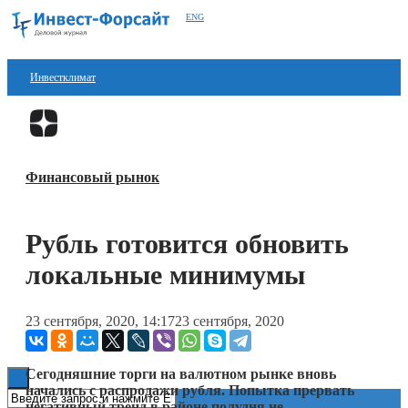
ENG
Инвестклимат
Финансы
Перейти в
Дзен
Инвестиции
Финансовый рынок
Блокчейн
Стартапы
Рубль готовится обновить
Технологии
локальные минимумы
ESG
23 сентября, 2020, 14:17
23 сентября, 2020
Книги
Сегодняшние торги на валютном рынке вновь
начались с распродажи рубля. Попытка прервать
негативный тренд в районе полудня не