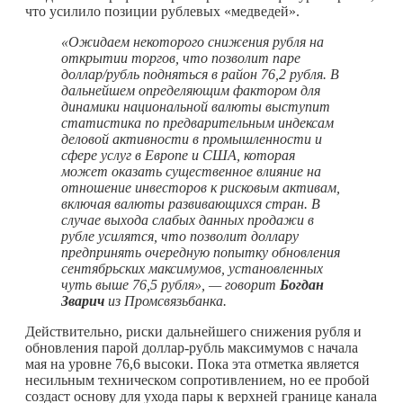
что усилило позиции рублевых «медведей».
«Ожидаем некоторого снижения рубля на
открытии торгов, что позволит паре
доллар/рубль подняться в район 76,2 рубля. В
дальнейшем определяющим фактором для
динамики национальной валюты выступит
статистика по предварительным индексам
деловой активности в промышленности и
сфере услуг в Европе и США, которая
может оказать существенное влияние на
отношение инвесторов к рисковым активам,
включая валюты развивающихся стран. В
случае выхода слабых данных продажи в
рубле усилятся, что позволит доллару
предпринять очередную попытку обновления
сентябрьских максимумов, установленных
чуть выше 76,5 рубля», — говорит
Богдан
Зварич
из Промсвязьбанка.
Действительно, риски дальнейшего снижения рубля и
обновления парой доллар-рубль максимумов с начала
мая на уровне 76,6 высоки. Пока эта отметка является
несильным техническом сопротивлением, но ее пробой
создаст основу для ухода пары к верхней границе канала