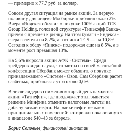
— примерно к 77,7 руб. за доллар.
Совсем другая ситуация на рынке акций. За первую
половину дня индекс Мосбиржи прибавил около 2%.
Вчера «Яндекс» объявил о покупке 100% акций TCS
Group Holding, головной структуры «Тинькофф Банка»,
причем с премией к рынку. На этом бумаги «Яндекса»
вчера взлетели на 8,2%, а расписки TCS — на 10,8%.
Сегодня к обеду «Яндекс» подорожал еще на 8,5%, а в
моменте рост превышал 13%.
На 5,6% выросли акции АФК «Система». Среди
трейдеров ходят слухи, что завтра на своей масштабной
конференции Сбербанк может объявить о покупке
принадлежащего «Системе» Ozon. Сам Сбербанк растет
слабенько, прибавляя с утра около 0,6%.
В числе лидеров снижения который день находятся
акции «Татнефти», где продолжает отыгрываться
решение Минфина отменить налоговые льготы на
добычу вязкой нефти. На рынке нефти не ждем
принципиальных изменений: котировки пока останутся
в диапазоне $40–43 за баррель.
Борис Соловьев
, финансовый аналитик