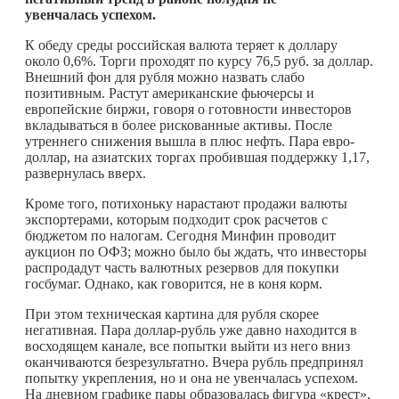
увенчалась успехом.
К обеду среды российская валюта теряет к доллару
около 0,6%. Торги проходят по курсу 76,5 руб. за доллар.
Внешний фон для рубля можно назвать слабо
позитивным. Растут американские фьючерсы и
европейские биржи, говоря о готовности инвесторов
вкладываться в более рискованные активы. После
утреннего снижения вышла в плюс нефть. Пара евро-
доллар, на азиатских торгах пробившая поддержку 1,17,
развернулась вверх.
Кроме того, потихоньку нарастают продажи валюты
экспортерами, которым подходит срок расчетов с
бюджетом по налогам. Сегодня Минфин проводит
аукцион по ОФЗ; можно было бы ждать, что инвесторы
распродадут часть валютных резервов для покупки
госбумаг. Однако, как говорится, не в коня корм.
При этом техническая картина для рубля скорее
негативная. Пара доллар-рубль уже давно находится в
восходящем канале, все попытки выйти из него вниз
оканчиваются безрезультатно. Вчера рубль предпринял
попытку укрепления, но и она не увенчалась успехом.
На дневном графике пары образовалась фигура «крест»,