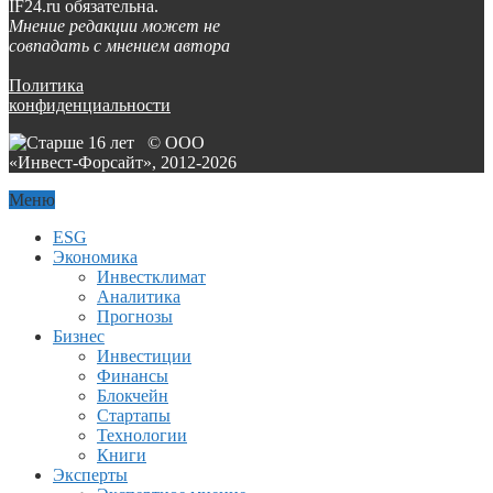
IF24.ru обязательна.
Мнение редакции может не
совпадать с мнением автора
Политика
конфиденциальности
© ООО
«Инвест-Форсайт», 2012-
2026
Меню
ESG
Экономика
Инвестклимат
Аналитика
Прогнозы
Бизнес
Инвестиции
Финансы
Блокчейн
Стартапы
Технологии
Книги
Эксперты