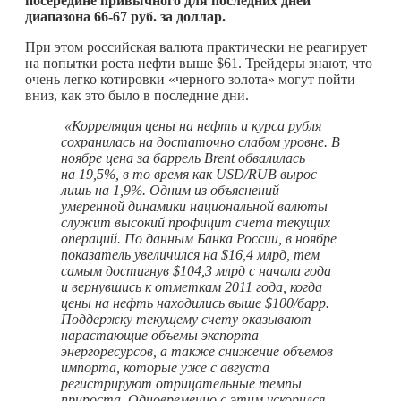
посередине привычного для последних дней
диапазона 66-67 руб. за доллар.
При этом российская валюта практически не реагирует
на попытки роста нефти выше $61. Трейдеры знают, что
очень легко котировки «черного золота» могут пойти
вниз, как это было в последние дни.
«Корреляция цены на нефть и курса рубля
сохранилась на достаточно слабом уровне. В
ноябре цена за баррель Brent обвалилась
на 19,5%, в то время как USD/RUB вырос
лишь на 1,9%.
Одним из объяснений
умеренной динамики национальной валюты
служит высокий профицит счета текущих
операций. По данным Банка России, в ноябре
показатель увеличился на $16,4 млрд, тем
самым достигнув $104,3 млрд с начала года
и вернувшись к отметкам 2011 года, когда
цены на нефть находились выше $100/барр.
Поддержку текущему счету оказывают
нарастающие объемы экспорта
энергоресурсов, а также снижение объемов
импорта, которые уже с августа
регистрируют отрицательные темпы
прироста. Одновременно с этим ускорился