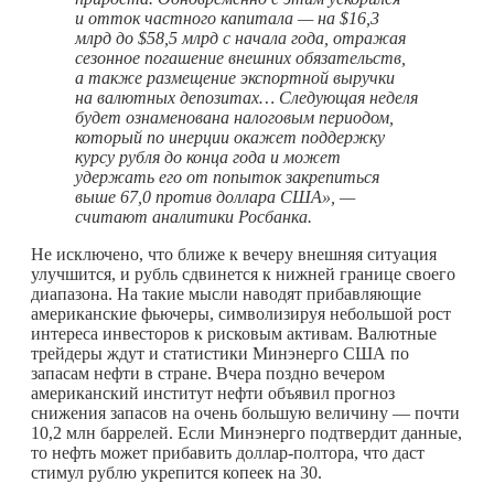
и отток частного капитала — на $16,3
млрд до $58,5 млрд с начала года, отражая
сезонное погашение внешних обязательств,
а также размещение экспортной выручки
на валютных депозитах… Следующая неделя
будет ознаменована налоговым периодом,
который по инерции окажет поддержку
курсу рубля до конца года и может
удержать его от попыток закрепиться
выше 67,0 против доллара США», —
считают аналитики Росбанка.
Не исключено, что ближе к вечеру внешняя ситуация
улучшится, и рубль сдвинется к нижней границе своего
диапазона. На такие мысли наводят прибавляющие
американские фьючеры, символизируя небольшой рост
интереса инвесторов к рисковым активам. Валютные
трейдеры ждут и статистики Минэнерго США по
запасам нефти в стране. Вчера поздно вечером
американский институт нефти объявил прогноз
снижения запасов на очень большую величину — почти
10,2 млн баррелей. Если Минэнерго подтвердит данные,
то нефть может прибавить доллар-полтора, что даст
стимул рублю укрепится копеек на 30.