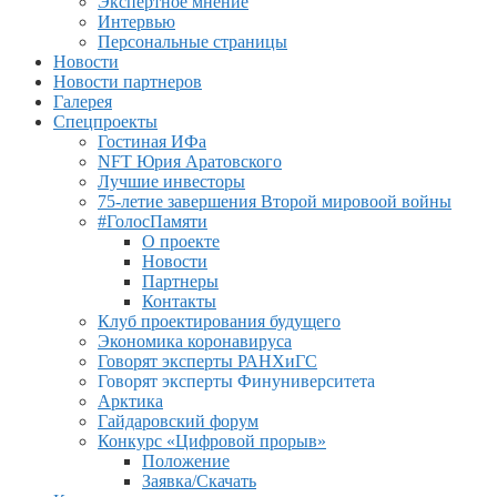
Экспертное мнение
Интервью
Персональные страницы
Новости
Новости партнеров
Галерея
Спецпроекты
Гостиная ИФа
NFT Юрия Аратовского
Лучшие инвесторы
75-летие завершения Второй мировоой войны
#ГолосПамяти
О проекте
Новости
Партнеры
Контакты
Клуб проектирования будущего
Экономика коронавируса
Говорят эксперты РАНХиГС
Говорят эксперты Финуниверситета
Арктика
Гайдаровский форум
Конкурс «Цифровой прорыв»
Положение
Заявка/Скачать