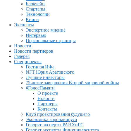
Блокчейн
Стартапы
Технологии
Книги
Эксперты
Экспертное мнение
Интервью
Персональные страницы
Новости
Новости партнеров
Галерея
Спецпроекты
Гостиная ИФа
NFT Юрия Аратовского
Лучшие инвесторы
75-летие завершения Второй мировоой войны
#ГолосПамяти
О проекте
Новости
Партнеры
Контакты
Клуб проектирования будущего
Экономика коронавируса
Говорят эксперты РАНХиГС
Говорят эксперты Финуниверситета