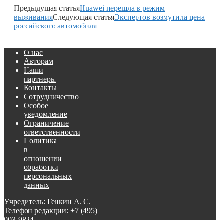
Предыдущая статья
Huawei перешла в режим
выживания
Следующая статья
Экспертов возмутила цена
российского автомобиля
О нас
Авторам
Наши
партнеры
Контакты
Сотрудничество
Особое
уведомление
Ограничение
ответственности
Политика
в
отношении
обработки
персональных
данных
Учредитель: Генкин А. С.
Телефон редакции:
+7 (495)
003-9824