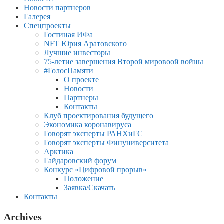
Новости партнеров
Галерея
Спецпроекты
Гостиная ИФа
NFT Юрия Аратовского
Лучшие инвесторы
75-летие завершения Второй мировоой войны
#ГолосПамяти
О проекте
Новости
Партнеры
Контакты
Клуб проектирования будущего
Экономика коронавируса
Говорят эксперты РАНХиГС
Говорят эксперты Финуниверситета
Арктика
Гайдаровский форум
Конкурс «Цифровой прорыв»
Положение
Заявка/Скачать
Контакты
Archives