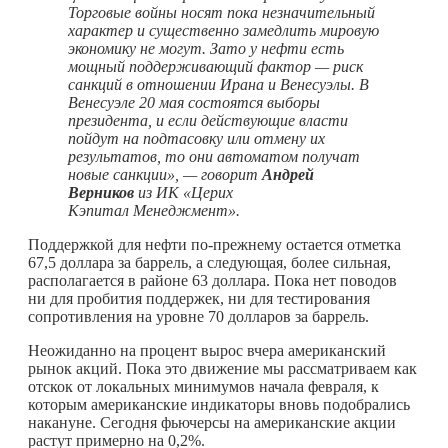
Торговые войны носят пока незначительный
характер и существенно замедлить мировую
экономику не могут. Зато у нефти есть
мощный поддерживающий фактор — риск
санкций в отношении Ирана и Венесуэлы. В
Венесуэле 20 мая состоятся выборы
президента, и если действующие власти
пойдут на подтасовку или отмену их
результатов, то они автоматом получат
новые санкции», — говорит
Андрей
Верников
из ИК «Церих
Кэпитал Менеджмент».
Поддержкой для нефти по-прежнему остается отметка
67,5 доллара за баррель, а следующая, более сильная,
располагается в районе 63 доллара. Пока нет поводов
ни для пробития поддержек, ни для тестирования
сопротивления на уровне 70 долларов за баррель.
Неожиданно на процент вырос вчера американский
рынок акций. Пока это движение мы рассматриваем как
отскок от локальных минимумов начала февраля, к
которым американские индикаторы вновь подобрались
накануне. Сегодня фьючерсы на американские акции
растут примерно на 0,2%.