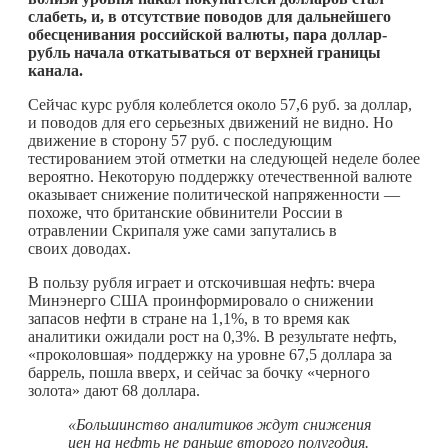
слабеть, и, в отсутствие поводов для дальнейшего
обесценивания российской валюты, пара доллар-
рубль начала откатываться от верхней границы
канала.
Сейчас курс рубля колеблется около 57,6 руб. за доллар,
и поводов для его серьезных движений не видно. Но
движение в сторону 57 руб. с последующим
тестированием этой отметки на следующей неделе более
вероятно. Некоторую поддержку отечественной валюте
оказывает снижение политической напряженности —
похоже, что британские обвинители России в
отравлении Скрипаля уже сами запутались в
своих доводах.
В пользу рубля играет и отскочившая нефть: вчера
Минэнерго США проинформировало о снижении
запасов нефти в стране на 1,1%, в то время как
аналитики ожидали рост на 0,3%. В результате нефть,
«проколовшая» поддержку на уровне 67,5 доллара за
баррель, пошла вверх, и сейчас за бочку «черного
золота» дают 68 доллара.
«Большинство аналитиков ждут снижения
цен на нефть не раньше второго полугодия.