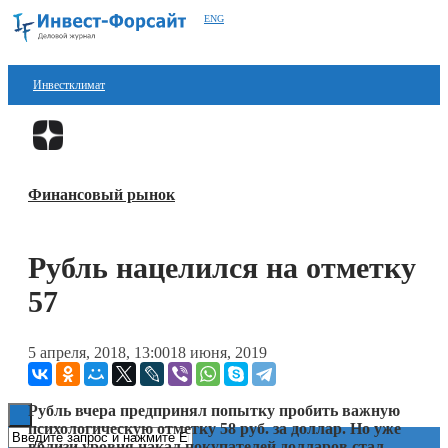
ENG
Инвестклимат
Финансы
Перейти в
Дзен
Инвестиции
Финансовый рынок
Блокчейн
Стартапы
Рубль нацелился на отметку
Технологии
57
ESG
5 апреля, 2018, 13:00
18 июня, 2019
Книги
Рубль вчера предпринял попытку пробить важную
психологическую отметку 58 руб. за доллар. Но уже
вблизи уровня накал покупателей долларов стал