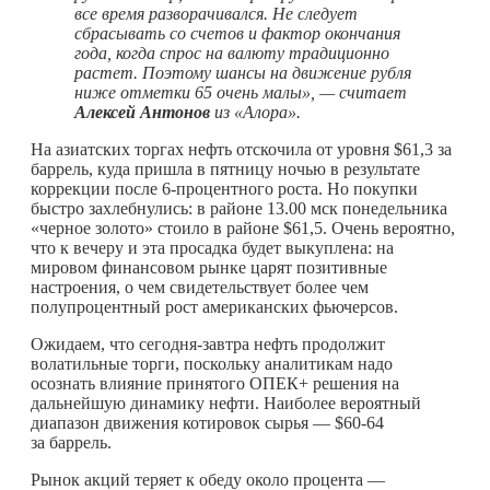
все время разворачивался. Не следует
сбрасывать со счетов и фактор окончания
года, когда спрос на валюту традиционно
растет. Поэтому шансы на движение рубля
ниже отметки 65 очень малы», — считает
Алексей Антонов
из «Алора».
На азиатских торгах нефть отскочила от уровня $61,3 за
баррель, куда пришла в пятницу ночью в результате
коррекции после 6-процентного роста. Но покупки
быстро захлебнулись: в районе 13.00 мск понедельника
«черное золото» стоило в районе $61,5. Очень вероятно,
что к вечеру и эта просадка будет выкуплена: на
мировом финансовом рынке царят позитивные
настроения, о чем свидетельствует более чем
полупроцентный рост американских фьючерсов.
Ожидаем, что сегодня-завтра нефть продолжит
волатильные торги, поскольку аналитикам надо
осознать влияние принятого ОПЕК+ решения на
дальнейшую динамику нефти. Наиболее вероятный
диапазон движения котировок сырья — $60-64
за баррель.
Рынок акций теряет к обеду около процента —