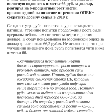
вплотную подошел к отметке 66 руб. за доллар,
реагируя на 6-процентный рост нефти,
произошедший на позитиве от решения ОПЕК+
сократить добычу сырья в 2019 г.
Сегодня с утра рубль остается на уровне закрытия
пятницы. Утренние попытки продолжения роста были
прерваны небольшим снижением нефти и ростом
доллара. К обеду понедельника на Московской бирже за
доллар давали около 66,2 рубля. Не исключено, что при
улучшении внешнего фона рубль попытается уйти ниже
отметки 66.
«Улучшившиеся перспективы нефти
должны спровоцировать рост интереса к
рублевым активам, что придаст силы
российской валюте. Помочь рублю должно и
ожидание снижения ставки ЦБ, который
тем самым снизит риск ухода инфляции
выше таргета 4% по итогам года. Поэтому
рубль может выйти вниз из привычного для
последних дней коридора 66-67 руб. за
доллар… Но впереди у российской валюты
сильная зона сопротивления росту — 65-65,5
руб. за доллар, от которой рубль с сентября