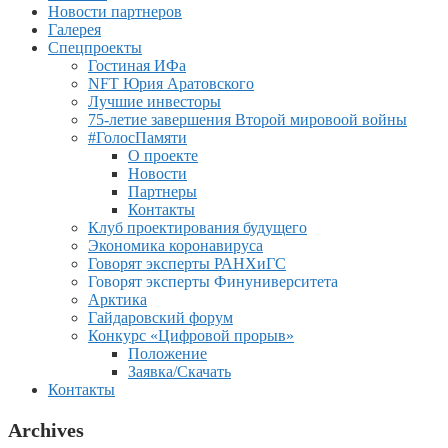
Новости партнеров
Галерея
Спецпроекты
Гостиная ИФа
NFT Юрия Аратовского
Лучшие инвесторы
75-летие завершения Второй мировоой войны
#ГолосПамяти
О проекте
Новости
Партнеры
Контакты
Клуб проектирования будущего
Экономика коронавируса
Говорят эксперты РАНХиГС
Говорят эксперты Финуниверситета
Арктика
Гайдаровский форум
Конкурс «Цифровой прорыв»
Положение
Заявка/Скачать
Контакты
Archives