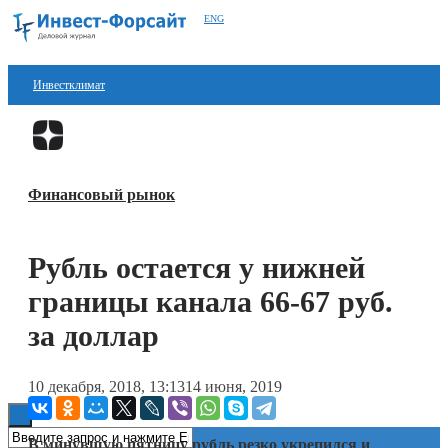
ENG
Инвестклимат
Финансы
Перейти в
Дзен
Инвестиции
Финансовый рынок
Блокчейн
Стартапы
Рубль остается у нижней
Технологии
границы канала 66-67 руб.
ESG
за доллар
Книги
10 декабря, 2018, 13:13
14 июня, 2019
В минувшую пятницу рубль резко укрепился и