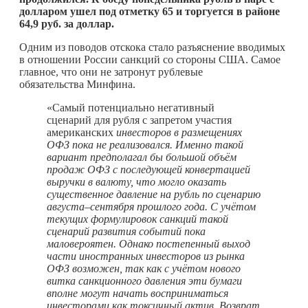
долларом ушел под отметку 65 и торгуется в районе
64,9 руб. за доллар.
Одним из поводов отскока стало разъяснение вводимых
в отношении России санкций со стороны США. Самое
главное, что они не затронут рублевые
обязательства Минфина.
«Самый потенциально негативный
сценарий для рубля с запретом участия
американских
инвесторов в размещениях
ОФЗ пока не реализовался. Именно такой
вариант предполагал бы большой объём
продаж ОФЗ с последующей конвертацией
выручки в валюту, что могло оказать
существенное давление на рубль по сценарию
августа–сентября прошлого года. С учётом
текущих формулировок санкций такой
сценарий развития событий пока
маловероятен. Однако постепенный выход
части иностранных инвесторов из рынка
ОФЗ возможен, так как с учётом нового
витка санкционного давления эти бумаги
вполне могут начать восприниматься
инвесторами как токсичный актив. Возврат