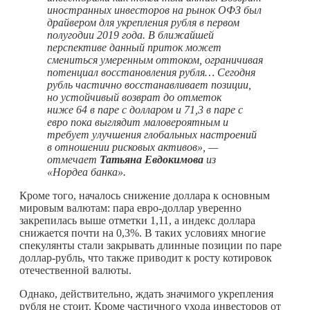
иностранных инвесторов на рынок ОФЗ был
драйвером для укрепления рубля в первом
полугодии 2019 года. В ближайшей
перспективе данный приток может
смениться умеренным оттоком, ограничивая
потенциал восстановления рубля… Сегодня
рубль частично восстанавливает позиции,
но устойчивый возврат до отметок
ниже 64 в паре с долларом и 71,3 в паре с
евро пока выглядит маловероятным и
требует улучшения глобальных настроений
в отношении рисковых активов», —
отмечает
Татьяна Евдокимова
из
«Нордеа банка».
Кроме того, началось снижение доллара к основным
мировым валютам: пара евро-доллар уверенно
закрепилась выше отметки 1,11, а индекс доллара
снижается почти на 0,3%. В таких условиях многие
спекулянты стали закрывать длинные позиции по паре
доллар-рубль, что также приводит к росту котировок
отечественной валюты.
Однако, действительно, ждать значимого укрепления
рубля не стоит. Кроме частичного ухода инвесторов от