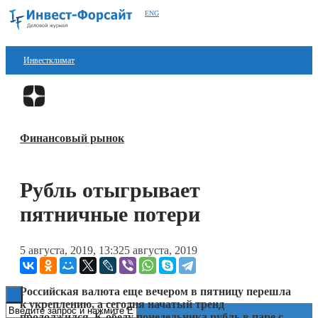
ENG
Инвестклимат
Финансы
Перейти в
Дзен
Инвестиции
Финансовый рынок
Блокчейн
Стартапы
Рубль отыгрывает
Технологии
пятничные потери
ESG
5 августа, 2019, 13:32
5 августа, 2019
Книги
Российская валюта еще вечером в пятницу перешла
к укреплению, а сегодня начатый тренд
продолжился. К обеду понедельника рубль в паре с