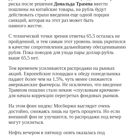
риска после решения
Дональда Трампа
ввести
пошлины на китайские товары, на рубль будут
действовать страхи введения еще одной порции
санкций, которая на этот раз может быть
намного жестче.
С технической точки зрения отметка 65,5 осталась не
пройденной, и тем самым этот уровень лишь укрепился
в качестве сопротивления дальнейшему обесцениванию
рубля. Пока поводов для ухода пары доллар-рубль
выше 65,5 нет.
Тем временем усиливаются распродажи на рынках
акций. Европейские площадки к обеду понедельника
падают более чем на 1,5%, чуть менее снижаются
американские фьючерсы. Не исключено, что введение
Трампом пошлин стало неким «спусковым крючком»
для начала коррекции перегретых фондовых рынков.
На этом фоне индекс Мосбиржи выглядит очень
достойно, снижаясь лишь на треть процента. Но если
внешний фон не улучшится, то распродажи под вечер
могут усилиться.
Нефть вечером в пятницу опять оказалась под