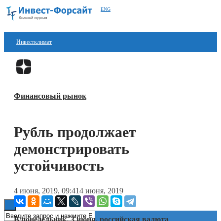
ENG
Инвестклимат
Финансы
Перейти в
Дзен
Инвестиции
Финансовый рынок
Блокчейн
Стартапы
Рубль продолжает
Технологии
демонстрировать
ESG
устойчивость
Книги
4 июня, 2019, 09:41
4 июня, 2019
В понедельник, 3 июня, российская валюта