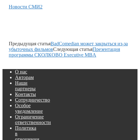
Новости СМИ2
Предыдущая статья
BadComedian может закрыться из-за
убыточных фильмов
Следующая статья
Презентация
программы СКОЛКОВО Executive MBA
О нас
Авторам
Наши
партнеры
Контакты
Сотрудничество
Особое
уведомление
Ограничение
ответственности
Политика
в
отношении