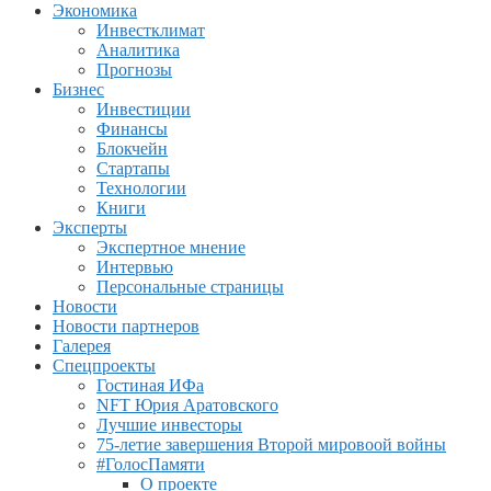
Экономика
Инвестклимат
Аналитика
Прогнозы
Бизнес
Инвестиции
Финансы
Блокчейн
Стартапы
Технологии
Книги
Эксперты
Экспертное мнение
Интервью
Персональные страницы
Новости
Новости партнеров
Галерея
Спецпроекты
Гостиная ИФа
NFT Юрия Аратовского
Лучшие инвесторы
75-летие завершения Второй мировоой войны
#ГолосПамяти
О проекте