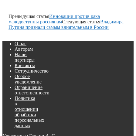
Предыдущая статья
Инновации против рака
малодоступны россиянам
Следующая статья
Владимира
Путина признали самым влиятельным в России
О нас
Авторам
Наши
партнеры
Контакты
Сотрудничество
Особое
уведомление
Ограничение
ответственности
Политика
в
отношении
обработки
персональных
данных
Учредитель: Генкин А. С.