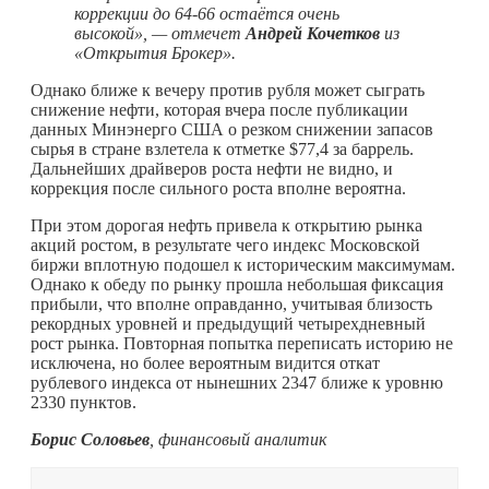
коррекции до 64-66 остаётся очень
высокой», — отмечет
Андрей Кочетков
из
«Открытия Брокер».
Однако ближе к вечеру против рубля может сыграть
снижение нефти, которая вчера после публикации
данных Минэнерго США о резком снижении запасов
сырья в стране взлетела к отметке $77,4 за баррель.
Дальнейших драйверов роста нефти не видно, и
коррекция после сильного роста вполне вероятна.
При этом дорогая нефть привела к открытию рынка
акций ростом, в результате чего индекс Московской
биржи вплотную подошел к историческим максимумам.
Однако к обеду по рынку прошла небольшая фиксация
прибыли, что вполне оправданно, учитывая близость
рекордных уровней и предыдущий четырехдневный
рост рынка. Повторная попытка переписать историю не
исключена, но более вероятным видится откат
рублевого индекса от нынешних 2347 ближе к уровню
2330 пунктов.
Борис Соловьев
, финансовый аналитик