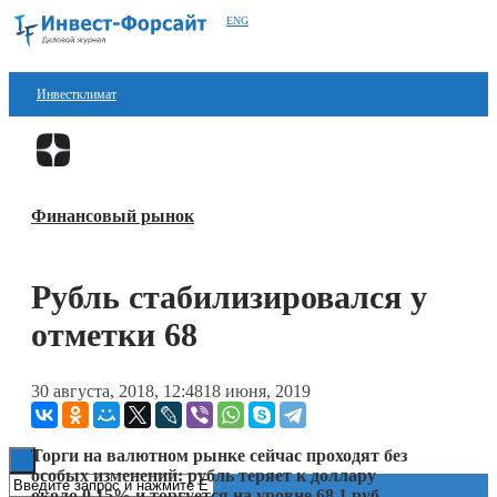
ENG
Инвестклимат
Финансы
Перейти в
Дзен
Инвестиции
Финансовый рынок
Блокчейн
Стартапы
Рубль стабилизировался у
Технологии
отметки 68
ESG
30 августа, 2018, 12:48
18 июня, 2019
Книги
Торги на валютном рынке сейчас проходят без
особых изменений: рубль теряет к доллару
около 0,15% и торгуется на уровне 68,1 руб.