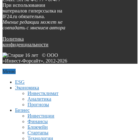
При использовании
материалов гиперссылка на
IF24.ru обязательна.
Мнение редакции может не
совпадать с мнением автора
Политика
конфиденциальности
© ООО
«Инвест-Форсайт», 2012-
2026
Меню
ESG
Экономика
Инвестклимат
Аналитика
Прогнозы
Бизнес
Инвестиции
Финансы
Блокчейн
Стартапы
Технологии