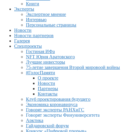
Книги
Эксперты
Экспертное мнение
Интервью
Персональные страницы
Новости
Новости партнеров
Галерея
Спецпроекты
Гостиная ИФа
NFT Юрия Аратовского
Лучшие инвесторы
75-летие завершения Второй мировоой войны
#ГолосПамяти
О проекте
Новости
Партнеры
Контакты
Клуб проектирования будущего
Экономика коронавируса
Говорят эксперты РАНХиГС
Говорят эксперты Финуниверситета
Арктика
Гайдаровский форум
Конкурс «Цифровой прорыв»