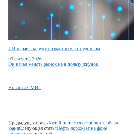
ИИ играет на руку возрастным сотрудникам
09 августа, 2026
Он начал менять рынок не в пользу джунов
Новости СМИ2
Предыдущая статья
Китай пытается остановить обвал
юаня
Следующая статья
Нефть дорожает на фоне
смешанных новостей