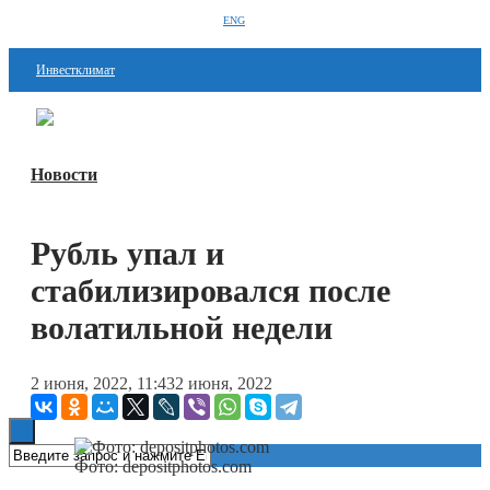
ENG
Инвестклимат
Финансы
Перейти в
Дзен
Инвестиции
Новости
Блокчейн
Рубль упал и
Стартапы
стабилизировался после
Технологии
волатильной недели
ESG
Книги
2 июня, 2022, 11:43
2 июня, 2022
Фото: depositphotos.com