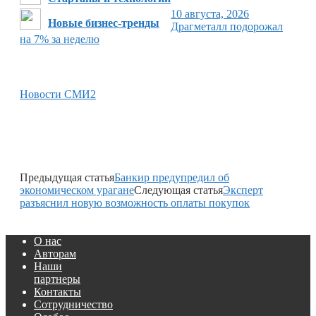
10 августа, 2026
Новые бизнес-тренды
Драгметалл подорожал
на 7% за неделю
Новости СМИ2
Предыдущая статья
Банкир предупредил об
экономическом урагане
Следующая статья
Эксперт
разъяснил новую возможность оплаты покупок
О нас
Авторам
Наши
партнеры
Контакты
Сотрудничество