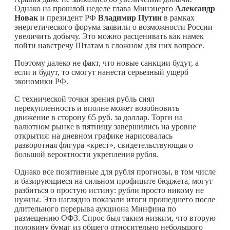
Однако на прошлой неделе глава Минэнерго
Александр
Новак
и президент РФ
Владимир Путин
в рамках
энергетического форума заявили о возможности России
увеличить добычу. Это можно расценивать как намек
пойти навстречу Штатам в сложном для них вопросе.
Поэтому далеко не факт, что новые санкции будут, а
если и будут, то смогут нанести серьезный ущерб
экономики РФ.
С технической точки зрения рубль снял
перекупленность и вполне может возобновить
движение в сторону 65 руб. за доллар. Торги на
валютном рынке в пятницу завершились на уровне
открытия: на дневном графике нарисовалась
разворотная фигура «крест», свидетельствующая о
большой вероятности укрепления рубля.
Однако все позитивные для рубля прогнозы, в том числе
и базирующиеся на сильном профиците бюджета, могут
разбиться о простую истину: рубли просто никому не
нужны. Это наглядно показали итоги прошедшего после
длительного перерыва аукциона Минфина по
размещению ОФЗ. Спрос был таким низким, что вторую
половину бумаг из общего относительно небольшого