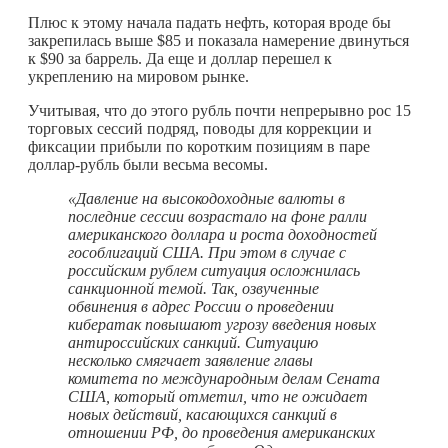
Плюс к этому начала падать нефть, которая вроде бы
закрепилась выше $85 и показала намерение двинуться
к $90 за баррель. Да еще и доллар перешел к
укреплению на мировом рынке.
Учитывая, что до этого рубль почти непрерывно рос 15
торговых сессий подряд, поводы для коррекции и
фиксации прибыли по коротким позициям в паре
доллар-рубль были весьма весомы.
«
Давление на высокодоходные валюты в
последние сессии возрастало на фоне ралли
американского доллара и роста доходностей
гособлигаций США. При этом в случае с
российским рублем ситуация осложнилась
санкционной темой. Так, озвученные
обвинения в адрес России о проведении
кибератак повышают угрозу введения новых
антироссийских санкций. Ситуацию
несколько смягчает заявление главы
комитета по международным делам Сената
США, который отметил, что не ожидает
новых действий, касающихся санкций в
отношении РФ, до проведения американских