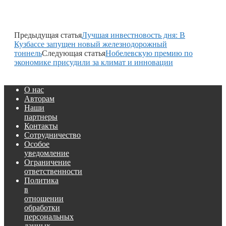
Предыдущая статья
Лучшая инвестновость дня: В
Кузбассе запущен новый железнодорожный
тоннель
Следующая статья
Нобелевскую премию по
экономике присудили за климат и инновации
О нас
Авторам
Наши
партнеры
Контакты
Сотрудничество
Особое
уведомление
Ограничение
ответственности
Политика
в
отношении
обработки
персональных
данных