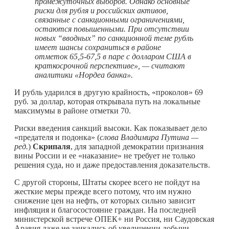
промежуточных выборов. Однако основные
риски для рубля и российских активов,
связанные с санкционными ограничениями,
остаются повышенными. При отсутствии
новых “вводных” по санкционной теме рубль
имеет шансы сохраниться в районе
отметок 65,5-67,5 в паре с долларом США в
краткосрочной перспективе», — считают
аналитики «Нордеа банка».
И рубль ударился в другую крайность, «проколов» 69
руб. за доллар, которая открывала путь на локальные
максимумы в районе отметки 70.
Риски введения санкций высоки. Как показывает дело
«предателя и подонка» (
слова Владимира Путина —
ред.
)
Скрипаля
, для западной демократии признания
вины России и ее «наказание» не требует не только
решения суда, но и даже предоставления доказательств.
С другой стороны, Штаты скорее всего не пойдут на
жесткие меры прежде всего потому, что им нужно
снижение цен на нефть, от которых сильно зависит
инфляция и благосостояние граждан. На последней
министерской встрече ОПЕК+ ни Россия, ни Саудовская
Аравия даже не заикались об увеличении добычи.