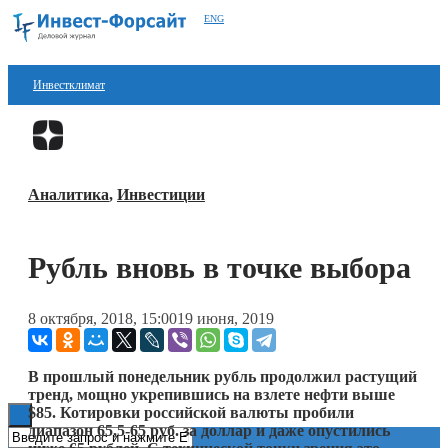
ENG
Инвестклимат
Финансы
Перейти в
Дзен
Инвестиции
Аналитика
,
Инвестиции
Блокчейн
Стартапы
Рубль вновь в точке выбора
Технологии
8 октября, 2018, 15:00
19 июня, 2019
ESG
Книги
В прошлый понедельник рубль продолжил растущий
тренд, мощно укрепившись на взлете нефти выше
$85. Котировки российской валюты пробили
диапазон 65,5-65 руб. за доллар и даже опустились