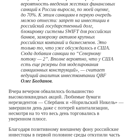
вероятность введения жестких финансовых
санкций к России выросла, по моей оценке,
до 70%. К этим санкциям в первую очередь
можно отнести: запрет на инвестиции в
российский государственный долг,
блокировку системы SWIFT для российских
банков, заморозку активов крупных
российских компаний и бизнесменов. Это
только то, что уже обсуждалось в США.
Сюда добавим санкции по “Северному
потоку — 2”. Вполне вероятно, что у США
есть еще резервы для моделирования
санкционных конструкций», —
считает
ведущий аналитик инвесткомпании QBF
Олег Богданов
.
Вчера вечером обвалилось большинство
высоколиквидных акций. Любимые бумаги
нерезидентов — Сбербанк и «Норильский Никель» —
завершили день даже с потерей капитализации,
несмотря на то что весь день торговались в
уверенном плюсе.
Благодаря позитивному внешнему фону российские
инвесторы в первой половине среды откупили часть