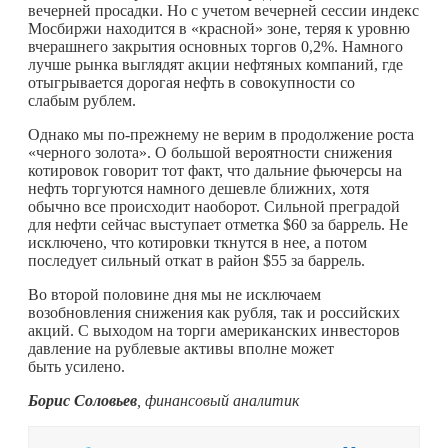
вечерней просадки. Но с учетом вечерней сессии индекс
Мосбиржи находится в «красной» зоне, теряя к уровню
вчерашнего закрытия основных торгов 0,2%. Намного
лучше рынка выглядят акции нефтяных компаний, где
отыгрывается дорогая нефть в совокупности со
слабым рублем.
Однако мы по-прежнему не верим в продолжение роста
«черного золота». О большой вероятности снижения
котировок говорит тот факт, что дальние фьючерсы на
нефть торгуются намного дешевле ближних, хотя
обычно все происходит наоборот. Сильной преградой
для нефти сейчас выступает отметка $60 за баррель. Не
исключено, что котировки ткнутся в нее, а потом
последует сильный откат в район $55 за баррель.
Во второй половине дня мы не исключаем
возобновления снижения как рубля, так и российских
акций. С выходом на торги американских инвесторов
давление на рублевые активы вполне может
быть усилено.
Борис Соловьев
, финансовый аналитик