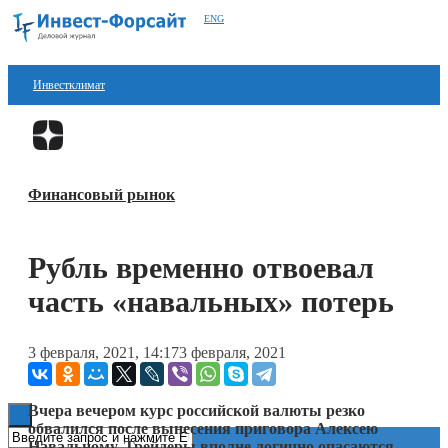
ENG
Инвестклимат
Финансы
Перейти в
Дзен
Инвестиции
Финансовый рынок
Блокчейн
Стартапы
Рубль временно отвоевал
Технологии
часть «навальных» потерь
ESG
3 февраля, 2021, 14:17
3 февраля, 2021
Книги
Вчера вечером курс российской валюты резко
обвалился после вынесения приговора Алексею
Навальному. Трейдеры вполне логично опасаются,