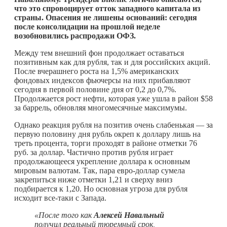
что это спровоцирует отток западного капитала из
страны. Опасения не лишены оснований: сегодня
после консолидации на прошлой неделе
возобновились распродажи ОФЗ.
Между тем внешний фон продолжает оставаться
позитивным как для рубля, так и для российских акций.
После вчерашнего роста на 1,5% американских
фондовых индексов фьючерсы на них прибавляют
сегодня в первой половине дня от 0,2 до 0,7%.
Продолжается рост нефти, которая уже ушла в район $58
за баррель, обновляя многомесячные максимумы.
Однако реакция рубля на позитив очень слабенькая — за
первую половину дня рубль окреп к доллару лишь на
треть процента, торги проходят в районе отметки 76
руб. за доллар. Частично против рубля играет
продолжающееся укрепление доллара к основным
мировым валютам. Так, пара евро-доллар сумела
закрепиться ниже отметки 1,21 и сверху вниз
подбирается к 1,20. Но основная угроза для рубля
исходит все-таки с Запада.
«После того как
Алексей Навальный
получил реальный тюремный срок,