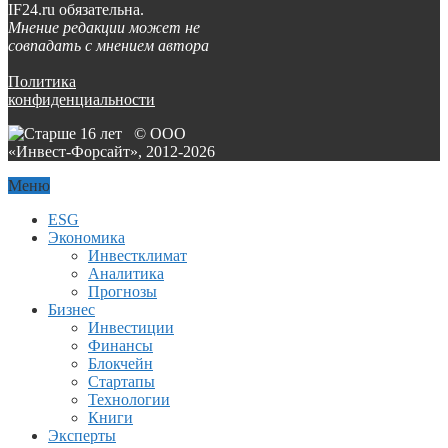
IF24.ru обязательна.
Мнение редакции может не
совпадать с мнением автора
Политика
конфиденциальности
© ООО
«Инвест-Форсайт», 2012-
2026
Меню
ESG
Экономика
Инвестклимат
Аналитика
Прогнозы
Бизнес
Инвестиции
Финансы
Блокчейн
Стартапы
Технологии
Книги
Эксперты