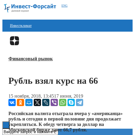
ENG
Инвестклимат
Финансы
Перейти в
Дзен
Инвестиции
Финансовый рынок
Блокчейн
Стартапы
Рубль взял курс на 66
Технологии
15 ноября, 2018, 13:45
17 июня, 2019
ESG
Книги
Российская валюта отыграла вчера у «американца»
рубль и сегодня в первой половине дня продолжает
укрепляться. К обеду четверга за доллар на
Московской бирже дают 66,7 рубля.