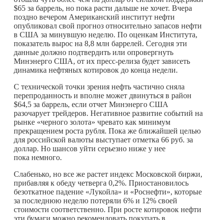
$65 за баррель, но пока расти дальше не хочет. Вчера
поздно вечером Американский институт нефти
опубликовал свой прогноз относительно запасов нефти
в США за минувшую неделю. По оценкам Института,
показатель вырос на 8,8 млн баррелей. Сегодня эти
данные должно подтвердить или опровергнуть
Минэнерго США, от их пресс-релиза будет зависеть
динамика нефтяных котировок до конца недели.
С технической точки зрения нефть частично сняла
перепроданность и вполне может двинуться в район
$64,5 за баррель, если отчет Минэнерго США
разочарует трейдеров. Негативное развитие событий на
рынке «черного золота» чревато как минимум
прекращением роста рубля. Пока же ближайшей целью
для российской валюты выступает отметка 66 руб. за
доллар. Но шансов уйти серьезно ниже у нее
пока немного.
Слабенько, но все же растет индекс Московской биржи,
прибавляя к обеду четверга 0,2%. Приостановилось
безоткатное падение «Лукойла» и «Роснефти», которые
за последнюю неделю потеряли 6% и 12% своей
стоимости соответственно. При росте котировок нефти
эти бумаги можно рекомендовать покупать в