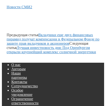
Новости СМИ2
Предыдущая статья
Вкладчики еще двух финансовых
пирамид получат компенсации в Федеральном Фонде по
защите прав вкладчиков и акционеров
Следующая
статья
Лучшая инвестновость дня: Под Оренбургом
открыли крупнейший комплекс солнечной энергетики
О нас
Авторам
Наши
партнеры
Контакты
Сотрудничество
Особое
уведомление
Ограничение
ответственности