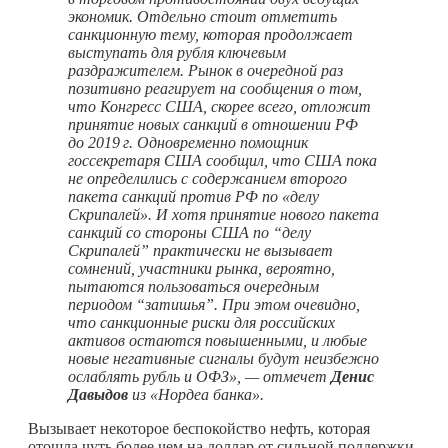
экономик. Отдельно стоит отметить
санкционную тему, которая продолжает
выступать для рубля ключевым
раздражителем. Рынок в очередной раз
позитивно реагирует на сообщения о том,
что Конгресс США, скорее всего, отложит
принятие новых санкций в отношении РФ
до
2019 г.
Одновременно помощник
госсекретаря США сообщил, что США пока
не определились с содержанием второго
пакета санкций против РФ по «делу
Скрипалей». И хотя принятие нового пакета
санкций со стороны США по “делу
Скрипалей” практически не вызывает
сомнений, участники рынка, вероятно,
пытаются пользоваться очередным
периодом “затишья”. При этом очевидно,
что санкционные риски для российских
активов остаются повышенными, и любые
новые негативные сигналы будут неизбежно
ослаблять рубль и ОФЗ», — отмечет
Денис
Давыдов
из «Нордеа банка».
Вызывает некоторое беспокойство нефть, которая
отошла чуть более чем на доллар от сильной поддержки