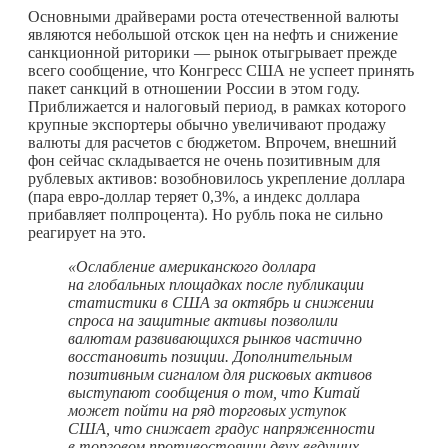
Основными драйверами роста отечественной валюты
являются небольшой отскок цен на нефть и снижение
санкционной риторики — рынок отыгрывает прежде
всего сообщение, что Конгресс США не успеет принять
пакет санкций в отношении России в этом году.
Приближается и налоговый период, в рамках которого
крупные экспортеры обычно увеличивают продажу
валюты для расчетов с бюджетом. Впрочем, внешний
фон сейчас складывается не очень позитивным для
рублевых активов: возобновилось укрепление доллара
(пара евро-доллар теряет 0,3%, а индекс доллара
прибавляет полпроцента). Но рубль пока не сильно
реагирует на это.
«Ослабление американского доллара
на глобальных площадках после публикации
статистики в США за октябрь и снижении
спроса на защитные активы позволили
валютам развивающихся рынков частично
восстановить позиции. Дополнительным
позитивным сигналом для рисковых активов
выступают сообщения о том, что Китай
может пойти на ряд торговых уступок
США, что снижает градус напряженности
в торговом противостоянии двух ведущих