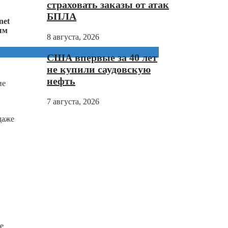
страховать заказы от атак
БПЛА
net
ым
8 августа, 2026
США впервые за 40 лет
не купили саудовскую
нефть
ие
7 августа, 2026
даже
е