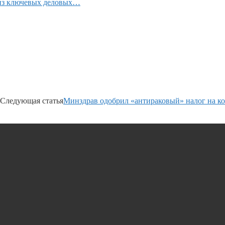
 из ключевых деловых…
Следующая статья
Минздрав одобрил «антираковый» налог на ко