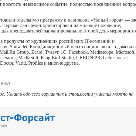
т посетить независимое событие, полностью посвященное вопро
отовили отдельную программу в павильоне «Умный город» — зд
 Первый день будет ориентирован на молодое поколение;
й для преподавателей запланированы во второй день мероприятия
ые продукты от крупнейших российских IT-компаний и
го», Show Jet, Координационный центр национального домена с
l.Ru Group, Zcard, Тvzavr, 1С, Facebook, Mediascope, Microsoft,
елеком», MediaSoft, King Bird Studio, CREON PR, Getresponse,
tor, Variti, Profiles и многие другие.
18:00.
е. Узнать обо всех вариантах и стоимости участия можно на