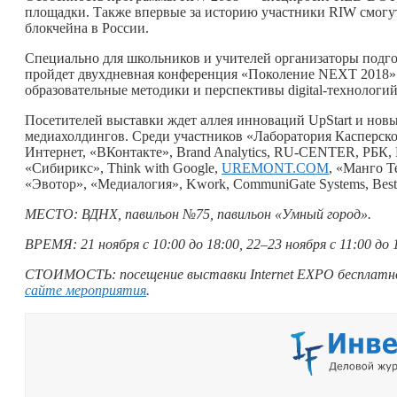
площадки. Также впервые за историю участники RIW смогу
блокчейна в России.
Специально для школьников и учителей организаторы подг
пройдет двухдневная конференция «Поколение NEXT 2018».
образовательные методики и перспективы digital-технологи
Посетителей выставки ждет аллея инноваций UpStart и нов
медиахолдингов. Среди участников «Лаборатория Касперско
Интернет, «ВКонтакте», Brand Analytics, RU-CENTER, РБК, Mai
«Сибирикс», Think with Google,
UREMONT.COM
, «Манго Т
«Эвотор», «Медиалогия», Kwork, CommuniGate Systems, BestDoc
МЕСТО: ВДНХ, павильон №75, павильон «Умный город».
ВРЕМЯ: 21 ноября с 10:00 до 18:00, 22–23 ноября с 11:00 до 
СТОИМОСТЬ: посещение выставки Internet EXPO бесплатно
сайте мероприятия
.