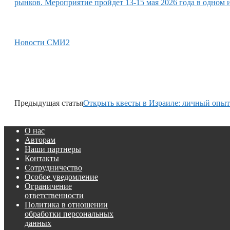
рынков. Мероприятие пройдет 13-15 мая 2026 года в одном
Новости СМИ2
Предыдущая статья
Открыть квесты в Израиле: личный опыт
О нас
Авторам
Наши партнеры
Контакты
Сотрудничество
Особое уведомление
Ограничение
ответственности
Политика в отношении
обработки персональных
данных