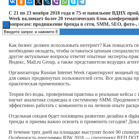
Книги
С 21 по 23 ноября 2018 года в 75-м павильоне ВДНХ прой
Week включает более 20 тематических блок-конференций
вопросам: продвижение бренда в сети,
SMM
,
SEO
, фото-
Как бизнес должен использовать интернет? Как повысить 
необходимо овладеть, чтобы оставаться ценным специалист
другие актуальные вопросы ответят опытные эксперты-практи
Яндекс, Mail.ru Group, а также представители ведущих аген
Организаторы Russian Internet Week гарантируют мощный п
для самых продвинутых пользователей сети. Все доклады п
практическая применимость.
Теория без воды, проверенная практика и реальные кейсы с
научат аналитике соцмедиа и системному SMM. Продемонст
эффективно работать с комьюнити и на личном опыте раскр
Отдельная секция будет посвящена развитию дизайна в digit
тренды и приемы важно освоить и применить сегодня? Док
В течение трех дней на площадке выступят более 90 спикеро
Особенность программы RIW 2018 — спецпроект RED DOT, к