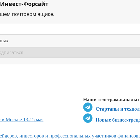
 Инвест-Форсайт
ашем почтовом ящике.
нных.
Перейти в
Перейти в
Д
Наши телеграм-каналы:
Стартапы и технол
 в Москве 13-15 мая
Новые бизнес-трен
ейдеров, инвесторов и профессиональных участников финансов