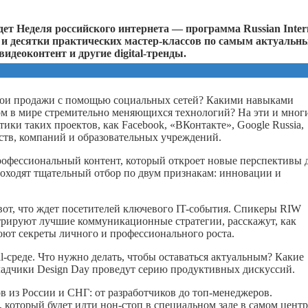
дет Неделя российского интернета — программа Russian Inter
 и десятки практических мастер-классов по самым актуальн
, видеоконтент и другие
digital
-тренды.
свои продажи с помощью социальных сетей? Какими навыками
ом в мире стремительно меняющихся технологий? На эти и мног
ки таких проектов, как Facebook, «ВКонтакте», Google Russia,
тств, компаний и образовательных учреждений.
рофессиональный контент, который откроет новые перспективы 
роходят тщательный отбор по двум признакам: инновации и
 вот, что ждет посетителей ключевого IT-события. Спикеры RIW
рируют лучшие коммуникационные стратегии, расскажут, как
оют секреты личного и профессионального роста.
al-среде. Что нужно делать, чтобы оставаться актуальным? Какие
ладчики Design Day проведут серию продуктивных дискуссий.
в из России и СНГ: от разработчиков до топ-менеджеров.
оторый будет идти нон-стоп в специальном зале в самом центр